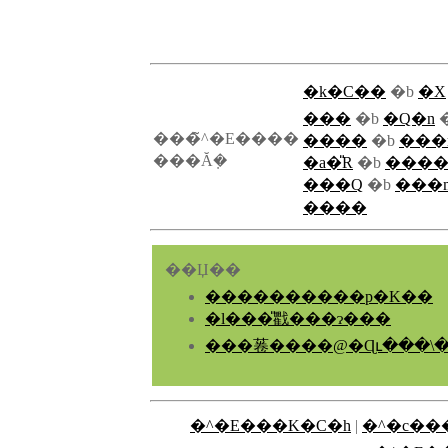
�k�C��
�b
�X
���
�b
�Q�n
���̃^�E����
����
�b
���
���Ă݂�
�a�̎R
�b
���
���Q
�b
���
����
��Џ��
����������p�K��
�l���̎戵���ɂ���
���菤����@�Ɋւ���\
�^�E���K�C�h
|
�^�c��