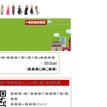
��ɂ���A�Q�X�g����
>>
MyPage
[
���O�C��
]
�C���� G-pon�^�E��札幌
���o�C���Ŋi���N�[�|
��
���w���Icheck!