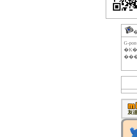
G-p
�K�