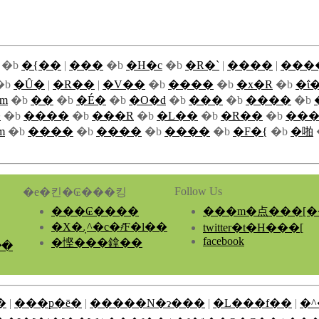
�b
�{��
|
���
�b
�H�c
�b
�R�`
|
����
|
���
�b
�Ȗ�
|
�R��
|
�V��
�b
����
�b
�x�R
�b
�ΐ
m
�b
��
�b
�É�
�b
�O�d
�b
���
�b
����
�b
�
�b
����
�b
���R
�b
�L��
�b
�R��
�b
��
m
�b
����
�b
����
�b
����
�b
�F�{
�b
�啪
Follow Us
�e�킨�₢���킹
���₢����
���m�点���[�
�X�܉^�c�҂̊F�l��
twitter�t�H���[
facebook
�悭���鎿��
��
�
|
���p�ē�
|
�����N�ɂ���
|
�L���f��
|
�^