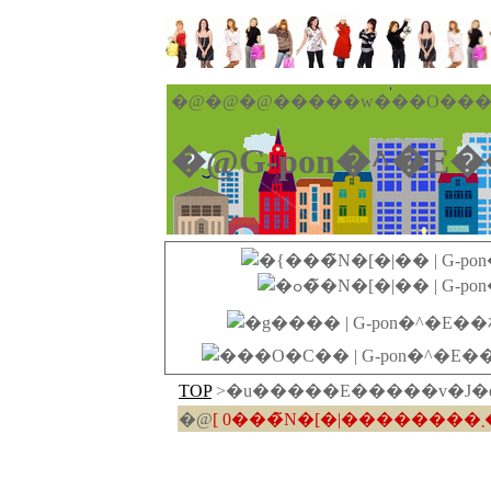
�@�@�@�����w���O���[
�@G-pon�^�E
TOP
>�u�����E�����v�J�
�@
[ 0