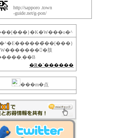
http://sapporo .town
-guide.net/g-pon/
���[���}�K�W���o�^
on�^�E������̃��[���}
W�������󂯎�肢
�������܂��B
�R�`������
���m�点