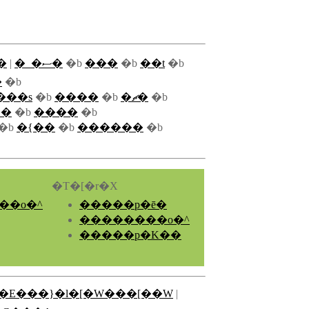
�
|
�_�ސ�
�b
���
�b
��t
�b
�
�b
���s
�b
����
�b
�ޗ�
�b
��
�b
����
�b
�b
�{��
�b
������
�b
�T�[�r�X
��o�^
�����p�ē�
��������o�^
�����p�K��
�E���}�l�[�W���[��W
|