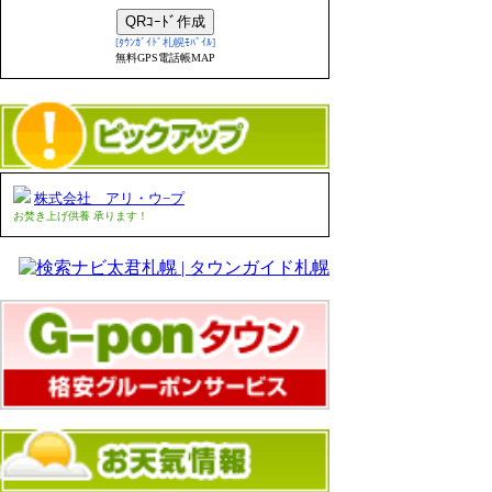
[ﾀｳﾝｶﾞｲﾄﾞ札幌ﾓﾊﾞｲﾙ]
無料GPS電話帳MAP
株式会社 アリ・ウ−プ
お焚き上げ供養 承ります！