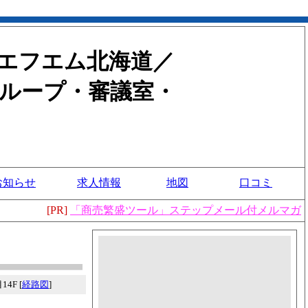
・エフエム北海道／
ループ・審議室・
お知らせ
求人情報
地図
口コミ
[PR]
「商売繁盛ツール」ステップメール付メルマガ
4F [
経路図
]