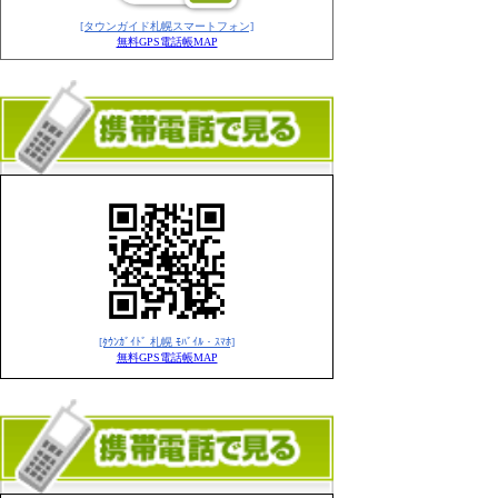
[タウンガイド札幌スマートフォン]
無料GPS電話帳MAP
[ﾀｳﾝｶﾞｲﾄﾞ 札幌 ﾓﾊﾞｲﾙ・ｽﾏﾎ]
無料GPS電話帳MAP