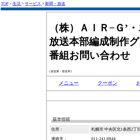
TOP
>
生活
>
サービス
>
新聞・放送
（株）ＡＩＲ−Ｇ’
放送本部編成制作グ
番組お問い合わせ
( 放送業・放送局 )
メニュー
クーポン
住所：
札幌市 中央区北1条西2丁目1
連絡先：
011-241-0844