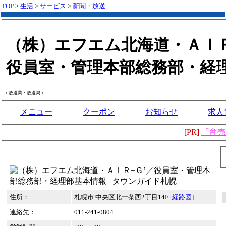
TOP
>
生活
>
サービス
>
新聞・放送
（株）エフエム北海道・ＡＩＲ
役員室・管理本部総務部・経
( 放送業・放送局 )
メニュー
クーポン
お知らせ
求人
[PR]
「商売
住所：
札幌市 中央区北一条西2丁目14F [
経路図
]
連絡先：
011-241-0804