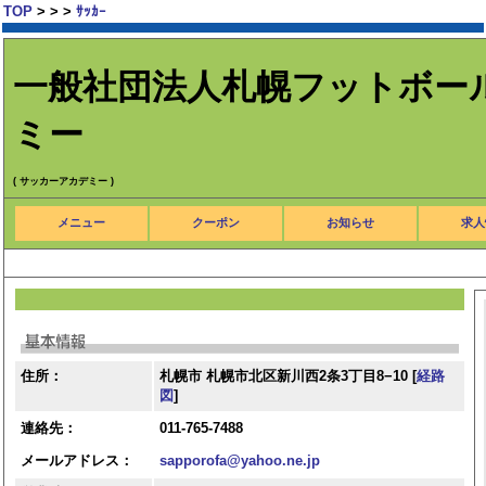
TOP
>
>
>
ｻｯｶｰ
一般社団法人札幌フットボー
ミー
( サッカーアカデミー )
メニュー
クーポン
お知らせ
求人
住所：
札幌市 札幌市北区新川西2条3丁目8−10 [
経路
図
]
連絡先：
011-765-7488
メールアドレス：
sapporofa@yahoo.ne.jp