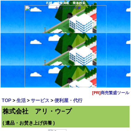
札幌 の情報満載・簡単検索
[PR]
商売繁盛ツール
TOP
>
生活
>
サービス
>
便利屋・代行
株式会社 アリ・ウ−プ
( 遺品・お焚き上げ供養 )