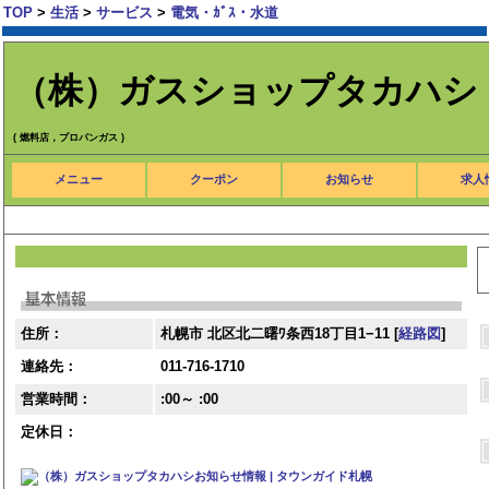
TOP
>
生活
>
サービス
>
電気・ｶﾞｽ・水道
（株）ガスショップタカハシ
( 燃料店，プロパンガス )
メニュー
クーポン
お知らせ
求人
住所：
札幌市 北区北二曙ﾜ条西18丁目1−11 [
経路図
]
連絡先：
011-716-1710
営業時間：
:00～ :00
定休日：