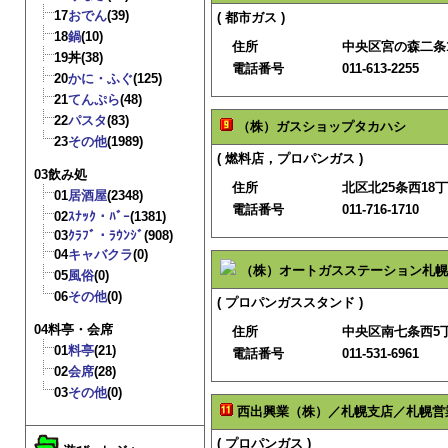
17
おでん
(39)
( 都市ガス )
18
鍋
(10)
住所
中央区宮の森二条1
19
丼
(38)
電話番号
011-613-2255
20
かに・ふぐ
(125)
21
てんぷら
(48)
22
パスタ
(83)
（株）ガスショップタカハシ
23
その他
(1989)
( 燃料店，プロパンガス )
03飲み処
住所
北区北25条西18丁目
01
居酒屋
(2348)
電話番号
011-716-1710
02
ｽﾅｯｸ・ﾊﾞｰ
(1381)
03
ｸﾗﾌﾞ・ﾗｳﾝｼﾞ
(908)
04
キャバクラ
(0)
（株）オートガスステーション札幌
05
風俗
(0)
06
その他
(0)
( プロパンガススタンド )
04料亭・会席
住所
中央区南七条西5丁
01
料亭
(21)
電話番号
011-531-6961
02
会席
(28)
03
その他
(0)
西出興業（株）／札幌支店／札幌営
( プロパンガス )