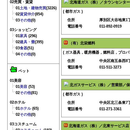
02売買・賃貸
北海道ガス（株）／タウンセンター
01
土地・建物売買
(3226)
( 都市ガス )
02
賃貸仲介
(854)
住所
厚別区大谷地東1丁
03
その他
(0)
電話番号
011-892-0919
03ショッピング
01
家具
(296)
02
建具・畳
(395)
（有）北栄燃料
03
食器
(51)
( ガス器具，暖房機器，燃料店，プロパン
04
その他
(0)
住所
中央区南五条西8
電話番号
011-511-3273
ペット
01美容
北ガスサービス（株）／営業部／保
01
美容
(53)
02
その他
(81)
( 都市ガス )
02ホテル
住所
中央区北三条東7
01
ホテル
(65)
電話番号
011-271-3361
02
その他
(0)
03コスチューム
北海道ガス（株）／北東サービス店