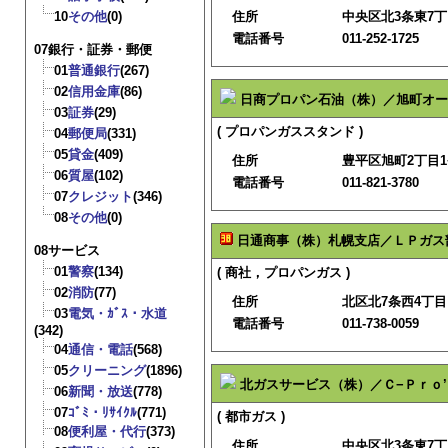
10
その他
(0)
住所
中央区北3条東7
電話番号
011-252-1725
07銀行・証券・郵便
01
普通銀行
(267)
02
信用金庫
(86)
日商プロパン石油（株）／旭町オー
03
証券
(29)
( プロパンガススタンド )
04
郵便局
(331)
05
貸金
(409)
住所
豊平区旭町2丁目1
06
質屋
(102)
電話番号
011-821-3780
07
クレジット
(346)
08
その他
(0)
日通商事（株）札幌支店／ＬＰガス
08サービス
01
警察
(134)
( 商社，プロパンガス )
02
消防
(77)
住所
北区北7条西4丁目
03
電気・ｶﾞｽ・水道
電話番号
011-738-0059
(342)
04
通信・電話
(568)
05
クリーニング
(1896)
北ガスサービス（株）／Ｃ−Ｐｒｏ’
06
新聞・放送
(778)
07
ｺﾞﾐ・ﾘｻｲｸﾙ
(771)
( 都市ガス )
08
便利屋・代行
(373)
住所
中央区北3条東7