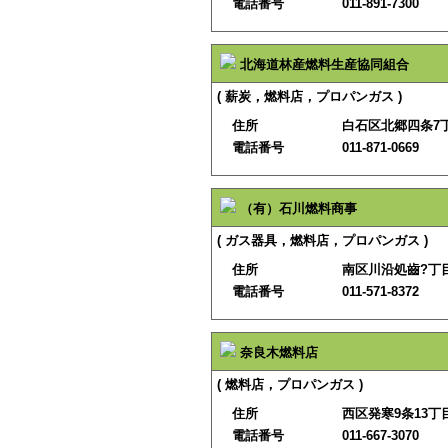
電話番号
011-891-7300
北海道林産燃料生産協同組合
( 薪炭，燃料店，プロパンガス )
住所
白石区北郷四条7丁
電話番号
011-871-0669
（有）石川燃料商事
( ガス器具，燃料店，プロパンガス )
住所
南区川沿処齒?丁目
電話番号
011-571-8372
奈良木燃料店
( 燃料店，プロパンガス )
住所
西区発寒9条13丁目
電話番号
011-667-3070