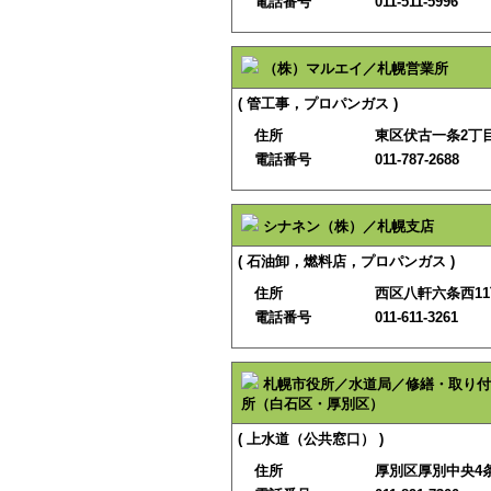
電話番号
011-511-5996
（株）マルエイ／札幌営業所
( 管工事，プロパンガス )
住所
東区伏古一条2丁目
電話番号
011-787-2688
シナネン（株）／札幌支店
( 石油卸，燃料店，プロパンガス )
住所
西区八軒六条西11
電話番号
011-611-3261
札幌市役所／水道局／修繕・取り付
所（白石区・厚別区）
( 上水道（公共窓口） )
住所
厚別区厚別中央4条