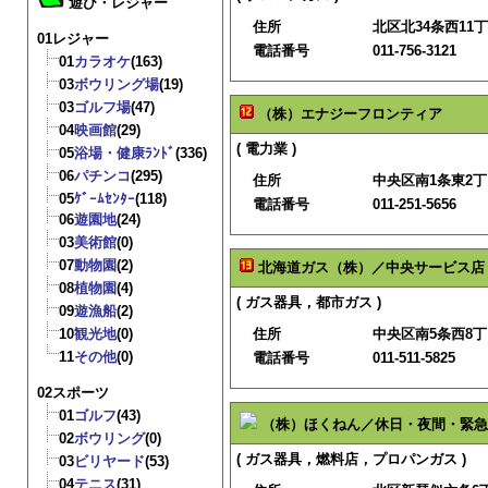
遊び・レジャー
住所
北区北34条西11丁
01レジャー
電話番号
011-756-3121
01
カラオケ
(163)
03
ボウリング場
(19)
03
ゴルフ場
(47)
（株）エナジーフロンティア
04
映画館
(29)
( 電力業 )
05
浴場・健康ﾗﾝﾄﾞ
(336)
06
パチンコ
(295)
住所
中央区南1条東2丁目
05
ｹﾞｰﾑｾﾝﾀｰ
(118)
電話番号
011-251-5656
06
遊園地
(24)
03
美術館
(0)
07
動物園
(2)
北海道ガス（株）／中央サービス店
08
植物園
(4)
( ガス器具，都市ガス )
09
遊漁船
(2)
10
観光地
(0)
住所
中央区南5条西8丁
11
その他
(0)
電話番号
011-511-5825
02スポーツ
01
ゴルフ
(43)
（株）ほくねん／休日・夜間・緊急
02
ボウリング
(0)
( ガス器具，燃料店，プロパンガス )
03
ビリヤード
(53)
04
テニス
(31)