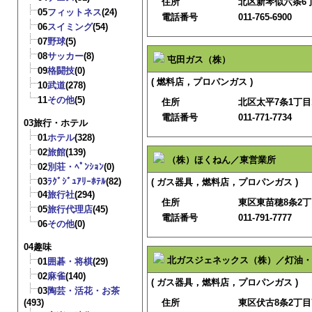
住所
北区新琴似六条6丁目
05
フィットネス
(24)
電話番号
011-765-6900
06
スイミング
(54)
07
野球
(5)
08
サッカー
(8)
屯田ガス（株）
09
格闘技
(0)
( 燃料店，プロパンガス )
10
武道
(278)
11
その他
(5)
住所
北区太平7条1丁目1
電話番号
011-771-7734
03旅行・ホテル
01
ホテル
(328)
02
旅館
(139)
（株）ほくねん／東営業所
02
別荘・ﾍﾟﾝｼｮﾝ
(0)
03
ﾗｸﾞｼﾞｭｱﾘｰﾎﾃﾙ
(82)
( ガス器具，燃料店，プロパンガス )
04
旅行社
(294)
住所
東区東苗穂8条2丁目
05
旅行代理店
(45)
電話番号
011-791-7777
06
その他
(0)
04趣味
北ガスジェネックス（株）／灯油・
01
囲碁・将棋
(29)
02
麻雀
(140)
( ガス器具，燃料店，プロパンガス )
03
陶芸・活花・お茶
(493)
住所
東区伏古8条2丁目7