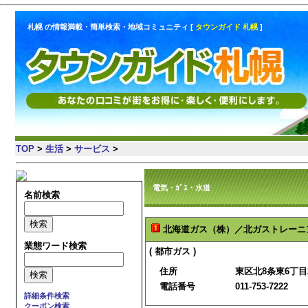
札幌 の情報満載・簡単検索・地域コミュニティ [
タウンガイド 札幌
]
TOP
>
生活
>
サービス
>
電気・ｶﾞｽ・水道
名前検索
北海道ガス（株）／北ガストレーニ
業態ワード検索
( 都市ガス )
住所
東区北8条東6丁目
電話番号
011-753-7222
詳細条件検索
クーポン検索