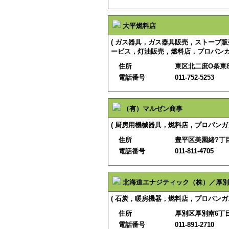
大平燃料店
( ガス器具，ガス器具販売，ストーブ
ービス，灯油販売，燃料店，プロパンガ
住所
東区北二庶O条東8
電話番号
011-752-5253
（有）マルゼン商事
( 厨房用機械器具，燃料店，プロパンガス
住所
豊平区美園緒?丁目
電話番号
011-811-4705
北海道エナジティック（株）／厚別
( 石炭，暖房機器，燃料店，プロパンガス
住所
厚別区厚別南6丁目
電話番号
011-891-2710