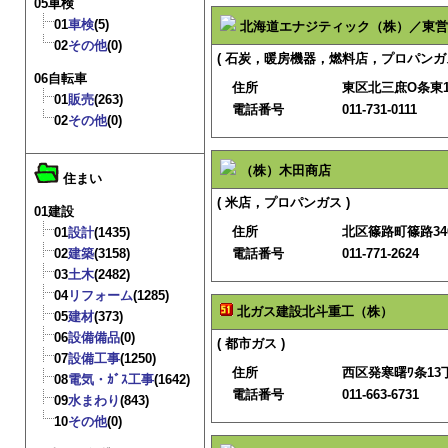
05車検
01
車検
(5)
北海道エナジティック（株）／東営
02
その他
(0)
( 石炭，暖房機器，燃料店，プロパンガス
06自転車
住所
東区北三庶O条東1
01
販売
(263)
電話番号
011-731-0111
02
その他
(0)
（株）木田商店
住まい
( 米店，プロパンガス )
01建設
住所
北区篠路町篠路340
01
設計
(1435)
02
建築
(3158)
電話番号
011-771-2624
03
土木
(2482)
04
リフォーム
(1285)
北ガス建設北斗重工（株）
05
建材
(373)
06
設備備品
(0)
( 都市ガス )
07
設備工事
(1250)
住所
西区発寒曙ﾜ条13丁
08
電気・ｶﾞｽ工事
(1642)
電話番号
011-663-6731
09
水まわり
(843)
10
その他
(0)