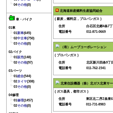
04
その他
(0)
北海道林産燃料生産協同組合
( 薪炭，燃料店，プロパンガス )
車・バイク
住所
白石区北郷4条7丁
01車
電話番号
011-871-0669
01
新車
(645)
02
中古車
(750)
03
その他
(0)
（有）ムーブコーポレーション
02バイク
( プロパンガス )
01
販売
(148)
02
その他
(97)
住所
北区新川四条9丁目
電話番号
011-762-1541
03パーツ
01
総合
(544)
02
タイヤ
(308)
北東住設機器（株）北ガス北東サー
03
その他
(0)
( ガス器具，都市ガス )
04修理
住所
東区北二序Z条東6丁
01
修理
(1457)
電話番号
011-731-8983
02
その他
(0)