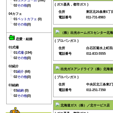
03
コスチューム
(182)
( ガス器具，都市ガス )
02
その他
(0)
住所
東区北26条東6丁目3
04カフェ
電話番号
011-731-8983
01
ペットカフェ
(0)
02
その他
(0)
（株）出光ホームガスセンター北海
恋愛・結婚
( プロパンガス )
01式場
住所
白石区菊水上町四
01
式場
(194)
電話番号
011-833-5555
02
その他
(0)
02紹介
出光ガスアンドライフ（株）北海道
01
紹介
(68)
02
その他
(0)
( プロパンガス )
住所
中央区北三条東2
03結納
電話番号
011-251-7350
03
結納
(0)
02
その他
(0)
北海道ガス（株）／北サービス店