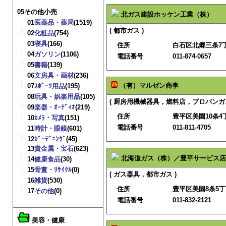
05その他小売
北ガス建設ホッケン工業（株）
01
医薬品・薬局
(1519)
( 都市ガス )
02
化粧品
(754)
03
寝具
(166)
住所
白石区北郷三条7丁
04
ガソリン
(1106)
電話番号
011-874-0657
05
書籍
(139)
06
文房具・画材
(236)
（有）マルゼン商事
07
ｽﾎﾟｰﾂ用品
(195)
08
玩具・娯楽用品
(105)
( 厨房用機械器具，燃料店，プロパンガス
09
楽器・ｵｰﾃﾞｨｵ
(219)
住所
豊平区美園10条4丁
10
ｶﾒﾗ・写真
(151)
電話番号
011-811-4705
11
時計・眼鏡
(601)
12
ｶﾞｰﾃﾞﾆﾝｸﾞ
(45)
13
貴金属・宝石
(623)
北海道ガス（株）／豊平サービス店
14
健康食品
(30)
15
骨董・ﾘｻｲｸﾙ
(0)
( ガス器具，都市ガス )
16
雑貨
(530)
住所
豊平区美園8条5丁
17
その他
(0)
電話番号
011-832-2121
美容・健康