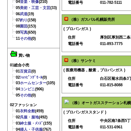
04
音楽・映像
(210)
電話番号
011-782-5111
05
美術・工芸・文芸
(33)
06
武道
(19)
（株）ガスパル札幌販売所
07
釣り
(158)
08
園芸
(153)
( プロパンガス )
09
写真
(650)
住所
厚別区厚別西二条3
11
その他
(0)
電話番号
011-893-7775
買い物
（株）サンケミ
01総合小売
( 医療用機器，酸素，プロパンガス )
01
百貨店
(0)
02
ｼｮｯﾋﾟﾝｸﾞﾓｰﾙ
(0)
住所
白石区菊水四条3丁目
03
ホームセンター
(105)
電話番号
011-815-8088
04
コンビニ
(906)
05
その他
(0)
（株）オートガスステーション札幌
02ファッション
01
衣料全般
(459)
( プロパンガススタンド )
02
呉服・服地
(492)
住所
中央区南7条西5丁
03
紳士服・ﾒﾝｽﾞ
(155)
電話番号
011-531-6961
04
婦人・子供服
(767)