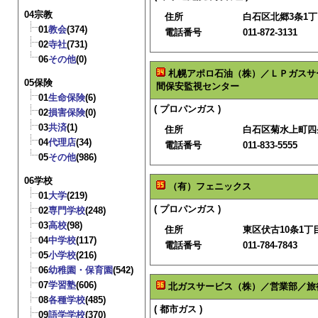
04宗教
住所
白石区北郷3条1丁目
01
教会
(374)
電話番号
011-872-3131
02
寺社
(731)
06
その他
(0)
札幌アポロ石油（株）／ＬＰガスサ
05保険
間保安監視センター
01
生命保険
(6)
( プロパンガス )
02
損害保険
(0)
03
共済
(1)
住所
白石区菊水上町四
04
代理店
(34)
電話番号
011-833-5555
05
その他
(986)
06学校
（有）フェニックス
01
大学
(219)
( プロパンガス )
02
専門学校
(248)
03
高校
(98)
住所
東区伏古10条1丁目
04
中学校
(117)
電話番号
011-784-7843
05
小学校
(216)
06
幼稚園・保育園
(542)
07
学習塾
(606)
北ガスサービス（株）／営業部／旅
08
各種学校
(485)
( 都市ガス )
09
語学学校
(370)