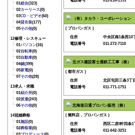
電話番号
011-218-1551
01
総合
(323)
02
カーリース
(0)
03
CD・ビデオ
(60)
（有）タカラ・コーポレーション
04
貸衣装
(177)
( プロパンガス )
05
その他
(0)
住所
中央区南1条西10
12修理・レスキュー
電話番号
011-272-7110
01
パソコン
(16)
02
自転車
(0)
03
自動車
(0)
北ガス建設富士屋鉄工工事（株）
04
鍵
(399)
05
家電
(0)
( 都市ガス )
07
その他
(28)
住所
北区屯田三条3丁目
13求人・求職
電話番号
011-771-1751
01
紹介所
(0)
02
派遣
(243)
06
その他
(0)
北海道日通プロパン販売（株）
( 燃料店，プロパンガス )
14冠婚葬祭
01
施設
(0)
住所
西区二庶l軒四条1
02
葬祭業
(0)
電話番号
011-642-3251
03
プロデュース
(0)