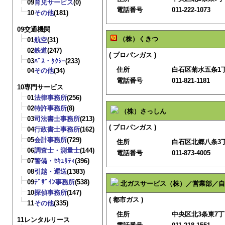
09
育児サービス
(0)
電話番号
011-222-1073
10
その他
(181)
09交通機関
（株）くきつ
01
航空
(31)
02
鉄道
(247)
( プロパンガス )
03
ﾊﾞｽ・ﾀｸｼｰ
(233)
住所
白石区菊水五条1丁目
04
その他
(34)
電話番号
011-821-1181
10専門サービス
01
法律事務所
(256)
02
特許事務所
(8)
（株）さっしん
03
司法書士事務所
(213)
( プロパンガス )
04
行政書士事務所
(162)
05
会計事務所
(729)
住所
白石区北郷八条3丁目
06
調査士・測量士
(144)
電話番号
011-873-4005
07
警備・ｾｷｭﾘﾃｨ
(396)
08
引越・運送
(1383)
09
ﾃﾞｻﾞｲﾝ事務所
(538)
北ガスサービス（株）／営業部／自
10
探偵事務所
(147)
( 都市ガス )
11
その他
(335)
住所
中央区北3条東7
11レンタルリース