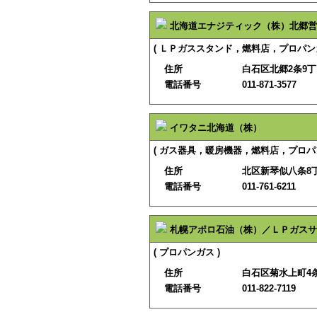
北海道エナジティック（株）北郷営
( ＬＰガススタンド，燃料店，プロパン
住所
白石区北郷2条9丁
電話番号
011-871-3577
イワタニ北海道（株）
( ガス器具，暖房機器，燃料店，プロパン
住所
北区新琴似八条8丁
電話番号
011-761-6211
札幌アポロ石油（株）／ＬＰガスサ
( プロパンガス )
住所
白石区菊水上町4
電話番号
011-822-7119