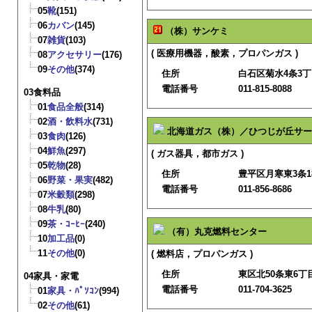
05
靴
(151)
06
カバン
(145)
（株）サンケミ
07
雑貨
(103)
( 医療用機器，酸素，プロパンガス )
08
アクセサリー
(176)
09
その他
(374)
住所
白石区菊水4条3丁目
電話番号
011-815-8088
03食料品
01
食品全般
(314)
02
酒・飲料水
(731)
北海道ガス（株）／ひつじが丘サー
03
食肉
(126)
04
鮮魚
(297)
( ガス器具，都市ガス )
05
乾物
(28)
住所
豊平区月寒東3条18
06
野菜・果実
(482)
電話番号
011-856-8686
07
米穀類
(298)
08
牛乳
(80)
09
茶・ｺｰﾋｰ
(240)
（有）丸克燃料センター
10
加工品
(0)
11
その他
(0)
( 燃料店，プロパンガス )
住所
東区北50条東6丁目
04家具・家電
電話番号
011-704-3625
01
家具・ﾊﾟｿｺﾝ
(994)
02
その他
(61)