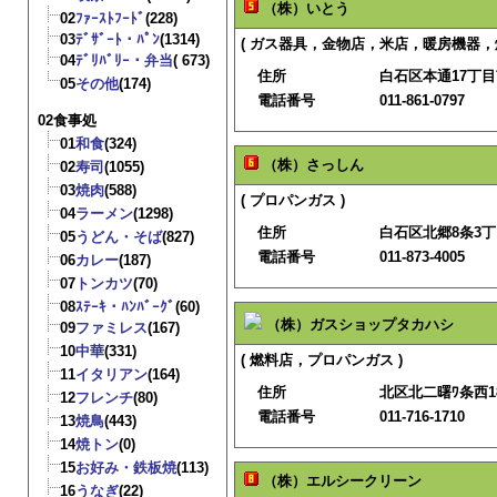
（株）いとう
02
ﾌｧｰｽﾄﾌｰﾄﾞ
(228)
03
ﾃﾞｻﾞｰﾄ・ﾊﾟﾝ
(1314)
( ガス器具，金物店，米店，暖房機器，
04
ﾃﾞﾘﾊﾞﾘｰ・弁当
( 673)
住所
白石区本通17丁目南
05
その他
(174)
電話番号
011-861-0797
02食事処
01
和食
(324)
（株）さっしん
02
寿司
(1055)
03
焼肉
(588)
( プロパンガス )
04
ラーメン
(1298)
住所
白石区北郷8条3丁目
05
うどん・そば
(827)
電話番号
011-873-4005
06
カレー
(187)
07
トンカツ
(70)
08
ｽﾃｰｷ・ﾊﾝﾊﾞｰｸﾞ
(60)
（株）ガスショップタカハシ
09
ファミレス
(167)
10
中華
(331)
( 燃料店，プロパンガス )
11
イタリアン
(164)
住所
北区北二曙ﾜ条西18
12
フレンチ
(80)
電話番号
011-716-1710
13
焼鳥
(443)
14
焼トン
(0)
15
お好み・鉄板焼
(113)
（株）エルシークリーン
16
うなぎ
(22)