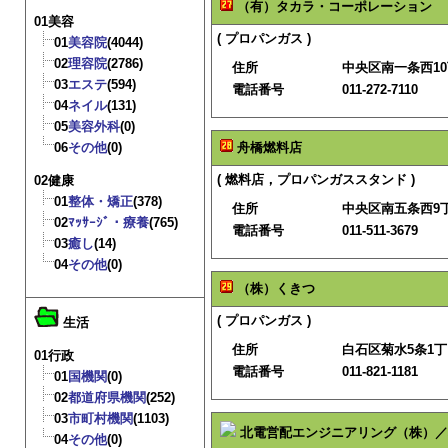
（有）タカラ・コーポレーション
01美容
( プロパンガス )
01
美容院
(4044)
02
理容院
(2786)
住所
中央区南一条西10
03
エステ
(594)
電話番号
011-272-7110
04
ネイル
(131)
05
美容外科
(0)
06
その他
(0)
舟橋燃料店
( 燃料店，プロパンガススタンド )
02健康
01
整体・矯正
(378)
住所
中央区南五条西9
02
ﾏｯｻｰｼﾞ・療養
(765)
電話番号
011-511-3679
03
癒し
(14)
04
その他
(0)
（株）くきつ
( プロパンガス )
生活
住所
白石区菊水5条1丁目
01行政
電話番号
011-821-1181
01
国機関
(0)
02
都道府県機関
(252)
03
市町村機関
(1103)
北電営配エンジニアリング（株）／
04
その他
(0)