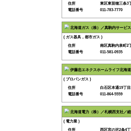
住所
東区東苗穂三条3丁
電話番号
011-783-7770
北海道ガス（株）／真駒内サービス
( ガス器具，都市ガス )
住所
南区真駒内泉町2丁
電話番号
011-581-0935
伊藤忠エネクスホームライフ北海道
( プロパンガス )
住所
白石区本通19丁目北
電話番号
011-864-5559
北海道電力（株）／札幌西支社／総
( 電力業 )
住所
西区宮の沢2条4丁目