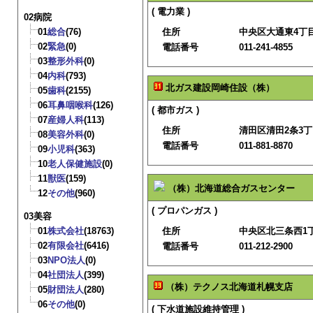
( 電力業 )
02病院
01
総合
(76)
住所
中央区大通東4丁目
02
緊急
(0)
電話番号
011-241-4855
03
整形外科
(0)
04
内科
(793)
北ガス建設岡崎住設（株）
05
歯科
(2155)
06
耳鼻咽喉科
(126)
( 都市ガス )
07
産婦人科
(113)
住所
清田区清田2条3丁
08
美容外科
(0)
電話番号
011-881-8870
09
小児科
(363)
10
老人保健施設
(0)
11
獣医
(159)
（株）北海道総合ガスセンター
12
その他
(960)
( プロパンガス )
03美容
01
株式会社
(18763)
住所
中央区北三条西1
02
有限会社
(6416)
電話番号
011-212-2900
03
NPO法人
(0)
04
社団法人
(399)
（株）テクノス北海道札幌支店
05
財団法人
(280)
06
その他
(0)
( 下水道施設維持管理 )