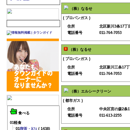
（株）なるせ
( プロパンガス )
住所
北区新川3条17丁目1
電話番号
011-764-7053
（株）なるせ
( プロパンガス )
住所
北区新川三条17丁目
電話番号
011-764-7053
（株）エルシークリーン
( 都市ガス )
住所
中央区宮の森2条1
食べる
電話番号
011-613-2255
01軽食
01
喫茶・ｶﾌｪ
( 1438)