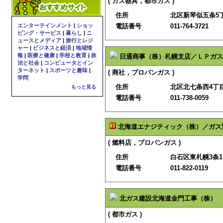
( ガス器具，都市ガス )
住所
北区新琴似五条5丁
エンターテインメント
|
ショッ
電話番号
011-764-3721
ピング・サービス
|
暮らし
|
ニ
ュースとメディア
|
旅行とレジ
ャー
|
ビジネスと経済
|
地域情
報
|
医療と健康
|
学校と教育
|
政
日通商事（株）札幌支店／ＬＰガス
治と社会
|
コンピュータとイン
ターネット
|
スポーツと趣味
|
( 商社，プロパンガス )
学問
住所
北区北七条西4丁
もっと見る
電話番号
011-738-0059
北海道エナジティック（株）／ガス
( 燃料店，プロパンガス )
住所
白石区東札幌3条1
電話番号
011-822-0119
北ガス建設北海道金門工事（株）
( 都市ガス )