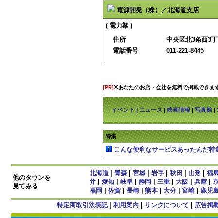
電源開発（株）／北海道支店
( 電力業 )
住所
中央区北3条西3
電話番号
011-221-8445
[PR]
※あなたのお店・会社を無料で掲載できま
イベント
|
ニュース
|
映画情報
|
写真館
|
特集
こんな便利なサービスあったんだ特
北海道
|
青森
|
宮城
|
岩手
|
秋田
|
山形
|
福
他のタウンを
井
|
愛知
|
岐阜
|
静岡
|
三重
|
大阪
|
兵庫
|
見てみる
福岡
|
佐賀
|
長崎
|
熊本
|
大分
|
宮崎
|
鹿児
特定商取引法表記
|
利用案内
|
リンクについて
|
広告掲