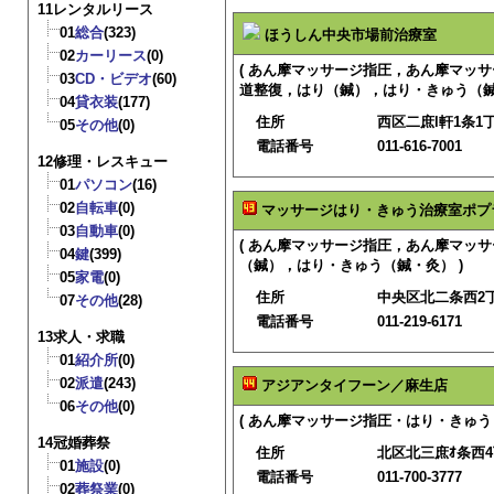
11レンタルリース
01
総合
(323)
ほうしん中央市場前治療室
02
カーリース
(0)
( あん摩マッサージ指圧，あん摩マッ
03
CD・ビデオ
(60)
道整復，はり（鍼），はり・きゅう（鍼
04
貸衣装
(177)
住所
西区二庶l軒1条1丁
05
その他
(0)
電話番号
011-616-7001
12修理・レスキュー
01
パソコン
(16)
02
自転車
(0)
マッサージはり・きゅう治療室ポプ
03
自動車
(0)
( あん摩マッサージ指圧，あん摩マッ
04
鍵
(399)
（鍼），はり・きゅう（鍼・灸） )
05
家電
(0)
住所
中央区北二条西2
07
その他
(28)
電話番号
011-219-6171
13求人・求職
01
紹介所
(0)
02
派遣
(243)
アジアンタイフーン／麻生店
06
その他
(0)
( あん摩マッサージ指圧・はり・きゅう 
14冠婚葬祭
住所
北区北三庶ｵ条西
01
施設
(0)
電話番号
011-700-3777
02
葬祭業
(0)