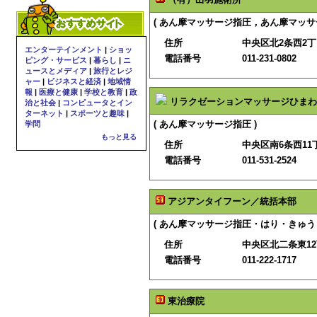
( あん摩マッサージ指圧，あん摩マッサ
住所
中央区北2条西2
エンターテインメント
|
ショッ
電話番号
011-231-0802
ピング・サービス
|
暮らし
|
ニ
ュースとメディア
|
旅行とレジ
ャー
|
ビジネスと経済
|
地域情
報
|
医療と健康
|
学校と教育
|
政
リラクゼーションマッサージひまわ
治と社会
|
コンピュータとイン
ターネット
|
スポーツと趣味
|
( あん摩マッサージ指圧 )
学問
もっと見る
住所
中央区南6条西11
電話番号
011-531-2524
アジアンタイフーン／統括本部
( あん摩マッサージ指圧・はり・きゅう 
住所
中央区北二条東1
電話番号
011-222-1717
東治療院