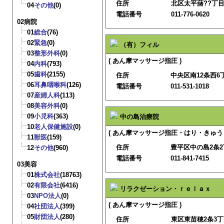
住所
北区太平藷??丁目
04
その他
(0)
電話番号
011-776-0620
02病院
01
総合
(76)
02
緊急
(0)
（有）フィル
03
整形外科
(0)
( あん摩マッサージ指圧 )
04
内科
(793)
05
歯科
(2155)
住所
中央区南12条西6丁目
06
耳鼻咽喉科
(126)
電話番号
011-531-1018
07
産婦人科
(113)
08
美容外科
(0)
09
小児科
(363)
中の島治療院
10
老人保健施設
(0)
( あん摩マッサージ指圧・はり・きゅう
11
獣医
(159)
住所
豊平区中の島2条2丁
12
その他
(960)
電話番号
011-841-7415
03美容
01
株式会社
(18763)
02
有限会社
(6416)
リラクゼーション・ｒｅｌａｘ
03
NPO法人
(0)
( あん摩マッサージ指圧 )
04
社団法人
(399)
05
財団法人
(280)
住所
東区東苗穂2条3丁