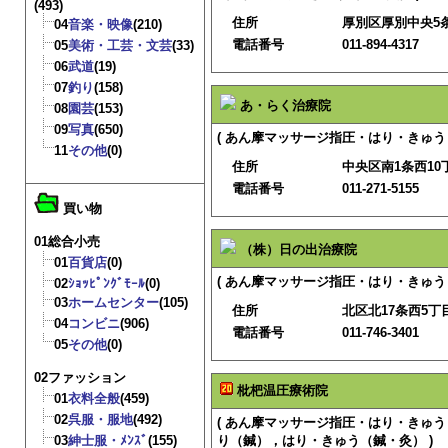
(493)
住所
厚別区厚別中央5条
04
音楽・映像
(210)
電話番号
011-894-4317
05
美術・工芸・文芸
(33)
06
武道
(19)
07
釣り
(158)
あ・らく治療院
08
園芸
(153)
09
写真
(650)
( あん摩マッサージ指圧・はり・きゅう
11
その他
(0)
住所
中央区南1条西10
電話番号
011-271-5155
買い物
01総合小売
（株）日の出治療院
01
百貨店
(0)
( あん摩マッサージ指圧・はり・きゅう 
02
ｼｮｯﾋﾟﾝｸﾞﾓｰﾙ
(0)
03
ホームセンター
(105)
住所
北区北17条西5丁目
04
コンビニ
(906)
電話番号
011-746-3401
05
その他
(0)
02ファッション
枇杷温圧療術院
01
衣料全般
(459)
02
呉服・服地
(492)
( あん摩マッサージ指圧・はり・きゅ
03
紳士服・ﾒﾝｽﾞ
(155)
り（鍼），はり・きゅう（鍼・灸） )