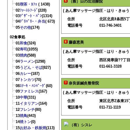
（株）日の出治療院
01
喫茶・ｶﾌｪ
( 1438)
02
ﾌｧｰｽﾄﾌｰﾄﾞ
(228)
( あん摩マッサージ指圧・はり・きゅう 
03
ﾃﾞｻﾞｰﾄ・ﾊﾟﾝ
(1314)
住所
北区北庶ｵ条西5丁目
04
ﾃﾞﾘﾊﾞﾘｰ・弁当
( 673)
電話番号
011-746-3401
05
その他
(174)
02食事処
藤森恵美
01
和食
(324)
02
寿司
(1055)
( あん摩マッサージ指圧・はり・きゅう 
03
焼肉
(588)
住所
西区発寒藷??丁目1
04
ラーメン
(1298)
電話番号
011-661-3328
05
うどん・そば
(827)
06
カレー
(187)
07
トンカツ
(70)
奈良坂鍼灸整骨院
08
ｽﾃｰｷ・ﾊﾝﾊﾞｰｸﾞ
(60)
09
ファミレス
(167)
( あん摩マッサージ指圧・はり・きゅう
10
中華
(331)
住所
東区北序Z条東15丁
11
イタリアン
(164)
電話番号
011-711-1119
12
フレンチ
(80)
13
焼鳥
(443)
14
焼トン
(0)
（有）シスレ
15
お好み・鉄板焼
(113)