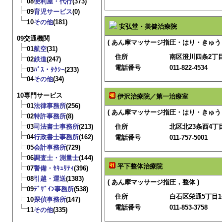
08
便利屋・代行
(373)
09
育児サービス
(0)
10
その他
(181)
安弘堂・美健治療院
09交通機関
( あん摩マッサージ指圧・はり・きゅう
01
航空
(31)
住所
南区澄川四条2丁目
02
鉄道
(247)
電話番号
011-822-4534
03
ﾊﾞｽ・ﾀｸｼｰ
(233)
04
その他
(34)
10専門サービス
伊沢治療院／第一治療室
01
法律事務所
(256)
( あん摩マッサージ指圧・はり・きゅう
02
特許事務所
(8)
03
司法書士事務所
(213)
住所
北区北23条西4丁目
04
行政書士事務所
(162)
電話番号
011-757-5001
05
会計事務所
(729)
06
調査士・測量士
(144)
平下整体治療院
07
警備・ｾｷｭﾘﾃｨ
(396)
08
引越・運送
(1383)
( あん摩マッサージ指圧，整体 )
09
ﾃﾞｻﾞｲﾝ事務所
(538)
住所
白石区栄通5丁目1
10
探偵事務所
(147)
電話番号
011-853-3758
11
その他
(335)