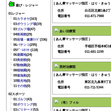
( あん摩マッサージ指圧・はり・きゅう 
遊び・レジャー
住所
白石区北郷1条2丁目
01レジャー
電話番号
011-871-7988
01
カラオケ
(163)
03
ボウリング場
(19)
03
ゴルフ場
(47)
あい治療室
04
映画館
(29)
( あん摩マッサージ指圧 )
05
浴場・健康ﾗﾝﾄﾞ
(336)
06
パチンコ
(295)
住所
手稲区手稲本町2条
05
ｹﾞｰﾑｾﾝﾀｰ
(118)
電話番号
011-681-1199
06
遊園地
(24)
03
美術館
(0)
07
動物園
(2)
西村治療院
08
植物園
(4)
( あん摩マッサージ指圧・はり・きゅう 
09
遊漁船
(2)
10
観光地
(0)
住所
東区北九条東9丁目2
11
その他
(0)
電話番号
011-711-5344
02スポーツ
01
ゴルフ
(43)
（有）フィル
02
ボウリング
(0)
03
ビリヤード
(53)
( あん摩マッサージ指圧 )