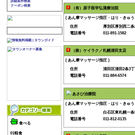
詳細条件検索
クーポン検索
（有）原子医学弘漢療法院
( あん摩マッサージ指圧・はり・きゅう 
住所
厚別区厚別西二条2
電話番号
011-891-1582
（株）ケイラク／札幌清田支店
( あん摩マッサージ指圧 )
住所
清田区清田2条3丁目
電話番号
011-884-6574
あさひ治療院
( あん摩マッサージ指圧・はり・きゅう 
住所
白石区東札幌一条5
電話番号
011-812-0135
食べる
01軽食