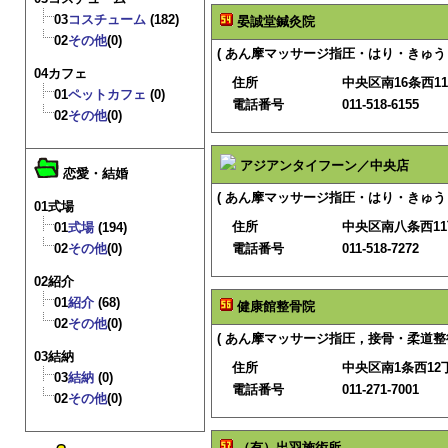
03
コスチューム
(182)
晏誠堂鍼灸院
02
その他
(0)
( あん摩マッサージ指圧・はり・きゅう 
04カフェ
住所
中央区南16条西11
01
ペットカフェ
(0)
電話番号
011-518-6155
02
その他
(0)
アジアンタイフーン／中央店
恋愛・結婚
( あん摩マッサージ指圧・はり・きゅう 
01式場
住所
中央区南八条西11
01
式場
(194)
02
その他
(0)
電話番号
011-518-7272
02紹介
01
紹介
(68)
健康館整骨院
02
その他
(0)
( あん摩マッサージ指圧，接骨・柔道整復
03結納
住所
中央区南1条西12
03
結納
(0)
電話番号
011-271-7001
02
その他
(0)
（有）出羽施術所