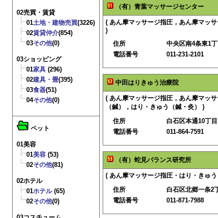
（有）青葉マッサージセンター
02売買・賃貸
( あん摩マッサージ指圧，あん摩マッ
01
土地・建物売買
(3226)
)
02
賃貸仲介
(854)
03
その他
(0)
住所
中央区南4条東1
電話番号
011-231-2101
03ショッピング
01
家具
(296)
02
建具・畳
(395)
中田はりきゅう治療院
03
食器
(51)
( あん摩マッサージ指圧，あん摩マッ
04
その他
(0)
（鍼），はり・きゅう（鍼・灸） )
住所
白石区本通10丁目南
ペット
電話番号
011-864-7591
01美容
01
美容
(53)
（有）蛇見バランス研究所
02
その他
(81)
( あん摩マッサージ指圧・はり・きゅう 
02ホテル
住所
白石区北郷一条2丁
01
ホテル
(65)
電話番号
011-871-7988
02
その他
(0)
03コスチューム