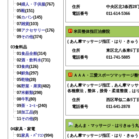
04
婦人・子供服
(767)
住所
中央区北3条西28丁
05
靴
(151)
電話番号
011-614-5366
06
カバン
(145)
07
雑貨
(103)
08
アクセサリー
(176)
米田整体指圧治療院
09
その他
(374)
( あん摩マッサージ指圧・はり・きゅう 
03食料品
住所
東区北八条東6丁
01
食品全般
(314)
電話番号
011-741-5885
02
酒・飲料水
(731)
03
食肉
(126)
04
鮮魚
(297)
ＡＡＡ・三愛スポーツマッサージ整
05
乾物
(28)
( あん摩マッサージ指圧，あん摩マッ
06
野菜・果実
(482)
各種療法，整体，接骨・柔道整復，はり
07
米穀類
(298)
08
牛乳
(80)
住所
西区琴似二条5丁目
09
茶・ｺｰﾋｰ
(240)
電話番号
011-641-2878
10
加工品
(0)
11
その他
(0)
あんま・マッサージ・はりきゅう丸
04家具・家電
01
家具・ﾊﾟｿｺﾝ
(994)
( あん摩マッサージ指圧・はり・きゅう