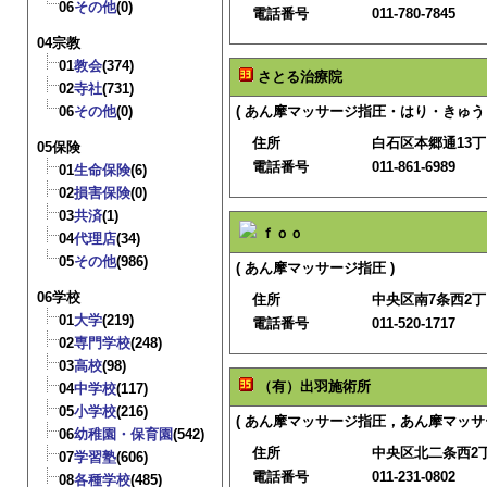
06
その他
(0)
電話番号
011-780-7845
04宗教
01
教会
(374)
さとる治療院
02
寺社
(731)
06
その他
(0)
( あん摩マッサージ指圧・はり・きゅう
住所
白石区本郷通13丁
05保険
電話番号
011-861-6989
01
生命保険
(6)
02
損害保険
(0)
03
共済
(1)
ｆｏｏ
04
代理店
(34)
05
その他
(986)
( あん摩マッサージ指圧 )
06学校
住所
中央区南7条西2丁
01
大学
(219)
電話番号
011-520-1717
02
専門学校
(248)
03
高校
(98)
（有）出羽施術所
04
中学校
(117)
05
小学校
(216)
( あん摩マッサージ指圧，あん摩マッサ
06
幼稚園・保育園
(542)
住所
中央区北二条西2
07
学習塾
(606)
電話番号
011-231-0802
08
各種学校
(485)