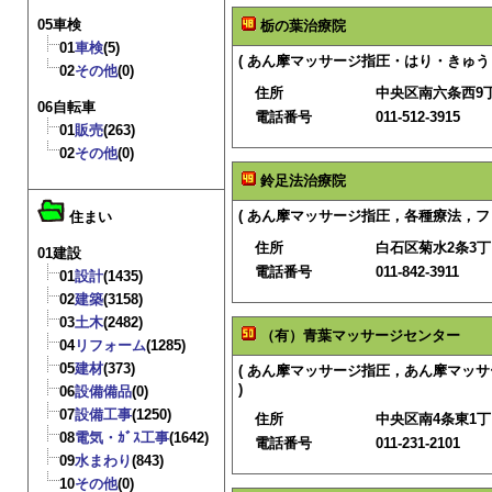
05車検
栃の葉治療院
01
車検
(5)
( あん摩マッサージ指圧・はり・きゅう
02
その他
(0)
住所
中央区南六条西9
06自転車
電話番号
011-512-3915
01
販売
(263)
02
その他
(0)
鈴足法治療院
( あん摩マッサージ指圧，各種療法，フ
住まい
住所
白石区菊水2条3丁目
01建設
電話番号
011-842-3911
01
設計
(1435)
02
建築
(3158)
03
土木
(2482)
（有）青葉マッサージセンター
04
リフォーム
(1285)
05
建材
(373)
( あん摩マッサージ指圧，あん摩マッ
)
06
設備備品
(0)
07
設備工事
(1250)
住所
中央区南4条東1
08
電気・ｶﾞｽ工事
(1642)
電話番号
011-231-2101
09
水まわり
(843)
10
その他
(0)