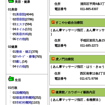
美容・健康
住所
清田区平岡4条3丁目
電話番号
011-885-8307
01美容
01
美容院
(4044)
02
理容院
(2786)
すこやか総合治療院
03
エステ
(594)
04
ネイル
(131)
( あん摩マッサージ指圧，あん摩マッ
05
美容外科
(0)
)
06
その他
(0)
住所
手稲区前田九条15
電話番号
011-685-2273
02健康
01
整体・矯正
(378)
02
ﾏｯｻｰｼﾞ・療養
(765)
虎ノ門治療院
03
癒し
(14)
04
その他
(0)
( あん摩マッサージ指圧・はり・きゅう 
住所
西区発寒12条2丁目2
電話番号
011-671-9798
生活
01行政
健康館／カウボーイ篠路内店
01
国機関
(0)
02
都道府県機関
(252)
( あん摩マッサージ指圧，各種療法 )
03
市町村機関
(1103)