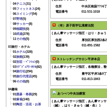
04
テニス
(31)
住所
中央区南藷??ｼ6丁目
05
フィットネス
(24)
電話番号
011-531-1018
06
スイミング
(54)
07
野球
(5)
08
サッカー
(8)
（有）原子医学弘漢療法院
09
格闘技
(0)
( あん摩マッサージ指圧・はり・きゅう 
10
武道
(278)
11
その他
(5)
住所
厚別区厚別西2条2
電話番号
011-891-1582
03旅行・ホテル
01
ホテル
(328)
02
旅館
(139)
ストレッチングサロン平岸本店
02
別荘・ﾍﾟﾝｼｮﾝ
(0)
03
ﾗｸﾞｼﾞｭｱﾘｰﾎﾃﾙ
(82)
( あん摩マッサージ指圧，各種療法，整体
04
旅行社
(294)
住所
豊平区平岸3条9丁
05
旅行代理店
(45)
電話番号
011-813-1843
06
その他
(0)
04趣味
あつべつ中央治療室
01
囲碁・将棋
(29)
02
麻雀
(140)
( あん摩マッサージ指圧，あん摩マッ
03
陶芸・活花・お茶
（鍼），はり・きゅう（鍼・灸） )