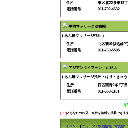
住所
東区北22条東13丁
電話番号
011-702-4632
平岡マッサージ治療院
( あん摩マッサージ指圧 )
住所
北区新琴似処齒?丁
電話番号
011-769-5505
アジアンタイフーン／西野店
( あん摩マッサージ指圧・はり・きゅう 
住所
西区西野2条2丁目5
電話番号
011-668-1181
1
|
[PR]
※あなたのお店・会社を無料で掲載できま
イベント
|
ニュース
|
映画情報
|
写真館
|