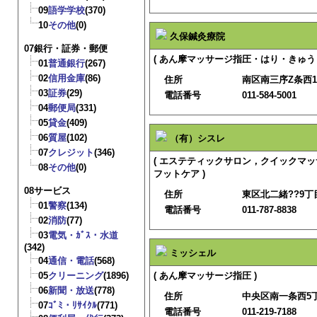
09
語学学校
(370)
10
その他
(0)
久保鍼灸療院
07銀行・証券・郵便
( あん摩マッサージ指圧・はり・きゅう
01
普通銀行
(267)
02
信用金庫
(86)
住所
南区南三序Z条西11
03
証券
(29)
電話番号
011-584-5001
04
郵便局
(331)
05
貸金
(409)
06
質屋
(102)
（有）シスレ
07
クレジット
(346)
( エステティックサロン，クイックマ
08
その他
(0)
フットケア )
08サービス
住所
東区北二緒??9丁目
01
警察
(134)
電話番号
011-787-8838
02
消防
(77)
03
電気・ｶﾞｽ・水道
(342)
ミッシェル
04
通信・電話
(568)
05
クリーニング
(1896)
( あん摩マッサージ指圧 )
06
新聞・放送
(778)
住所
中央区南一条西5
07
ｺﾞﾐ・ﾘｻｲｸﾙ
(771)
電話番号
011-219-7188