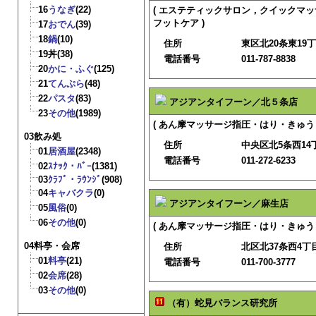
16
うなぎ
(22)
( エステティックサロン，クイックマ
フットケア )
17
おでん
(39)
18
鍋
(10)
住所
東区北20条東19丁
19
丼
(38)
電話番号
011-787-8838
20
かに・ふぐ
(125)
21
てんぷら
(48)
22
パスタ
(83)
アジアンタイフーン／北５条店
23
その他
(1989)
( あん摩マッサージ指圧・はり・きゅう 
03飲み処
住所
中央区北5条西14
01
居酒屋
(2348)
電話番号
011-272-6233
02
ｽﾅｯｸ・ﾊﾞｰ
(1381)
03
ｸﾗﾌﾞ・ﾗｳﾝｼﾞ
(908)
04
キャバクラ
(0)
アジアンタイフーン／麻生店
05
風俗
(0)
06
その他
(0)
( あん摩マッサージ指圧・はり・きゅう 
04料亭・会席
住所
北区北37条西4丁
01
料亭
(21)
電話番号
011-700-3777
02
会席
(28)
03
その他
(0)
（有）蛇見バランス研究所