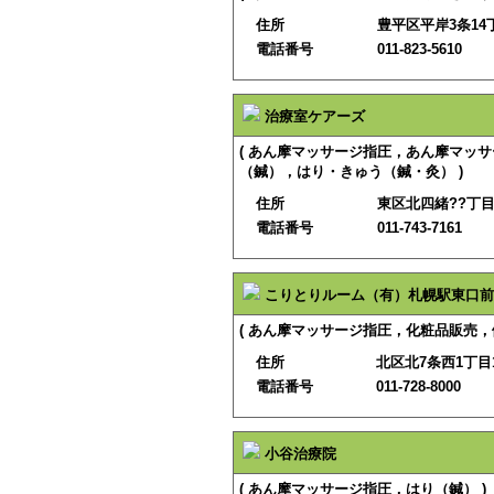
住所
豊平区平岸3条14丁
電話番号
011-823-5610
治療室ケアーズ
( あん摩マッサージ指圧，あん摩マッ
（鍼），はり・きゅう（鍼・灸） )
住所
東区北四緒??丁目
電話番号
011-743-7161
こりとりルーム（有）札幌駅東口前
( あん摩マッサージ指圧，化粧品販売，
住所
北区北7条西1丁目1−
電話番号
011-728-8000
小谷治療院
( あん摩マッサージ指圧，はり（鍼） )