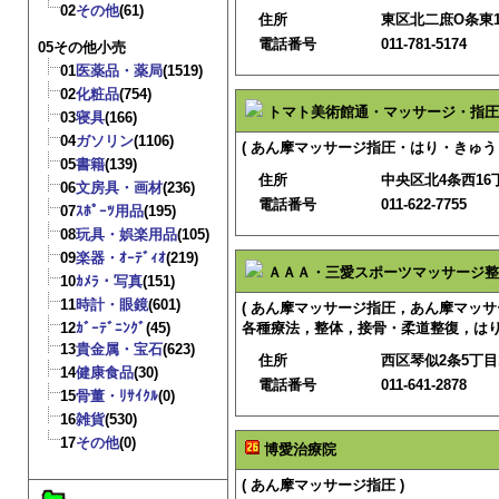
02
その他
(61)
住所
東区北二庶O条東1
電話番号
011-781-5174
05その他小売
01
医薬品・薬局
(1519)
02
化粧品
(754)
トマト美術館通・マッサージ・指圧
03
寝具
(166)
04
ガソリン
(1106)
( あん摩マッサージ指圧・はり・きゅう
05
書籍
(139)
住所
中央区北4条西16
06
文房具・画材
(236)
電話番号
011-622-7755
07
ｽﾎﾟｰﾂ用品
(195)
08
玩具・娯楽用品
(105)
09
楽器・ｵｰﾃﾞｨｵ
(219)
ＡＡＡ・三愛スポーツマッサージ整
10
ｶﾒﾗ・写真
(151)
11
時計・眼鏡
(601)
( あん摩マッサージ指圧，あん摩マッ
12
ｶﾞｰﾃﾞﾆﾝｸﾞ
(45)
各種療法，整体，接骨・柔道整復，はり
13
貴金属・宝石
(623)
住所
西区琴似2条5丁目1
14
健康食品
(30)
電話番号
011-641-2878
15
骨董・ﾘｻｲｸﾙ
(0)
16
雑貨
(530)
17
その他
(0)
博愛治療院
( あん摩マッサージ指圧 )