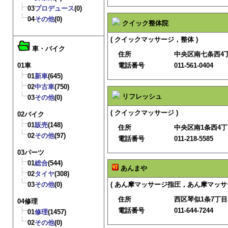
03
プロデュース
(0)
04
その他
(0)
クイック整体院
( クイックマッサージ，整体 )
車・バイク
住所
中央区南七条西4
01車
電話番号
011-561-0404
01
新車
(645)
02
中古車
(750)
リフレッシュ
03
その他
(0)
( クイックマッサージ )
02バイク
01
販売
(148)
住所
中央区南1条西4
02
その他
(97)
電話番号
011-218-5585
03パーツ
01
総合
(544)
あんまや
02
タイヤ
(308)
03
その他
(0)
( あん摩マッサージ指圧，あん摩マッサ
住所
西区琴似1条7丁目3
04修理
電話番号
011-644-7244
01
修理
(1457)
02
その他
(0)