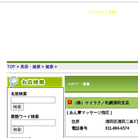
札幌 の情報満載・簡単検索・地域コミュニティ [
タウンガイド 札幌
]
TOP
>
美容・健康
>
健康
>
ﾏｯｻｰｼﾞ・療養
名前検索
（株）ケイラク／札幌清田支店
( あん摩マッサージ指圧 )
業態ワード検索
住所
清田区清田二条3丁
電話番号
011-884-6574