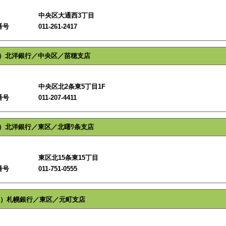
中央区大通西3丁目
番号
011-261-2417
）北洋銀行／中央区／苗穂支店
中央区北2条東5丁目1F
番号
011-207-4411
）北洋銀行／東区／北曙ﾜ条支店
東区北15条東15丁目
番号
011-751-0555
）札幌銀行／東区／元町支店