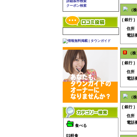
詳細条件検索
クーポン検索
（株
( 銀行 )
住所
電話
（株
( 銀行 )
住所
電話
（株
( 銀行 )
住所
電話
食べる
01軽食