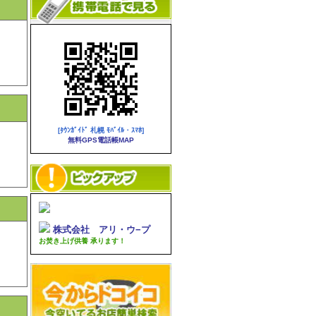
[ﾀｳﾝｶﾞｲﾄﾞ 札幌 ﾓﾊﾞｲﾙ・ｽﾏﾎ]
無料GPS電話帳MAP
株式会社 アリ・ウ−プ
お焚き上げ供養 承ります！