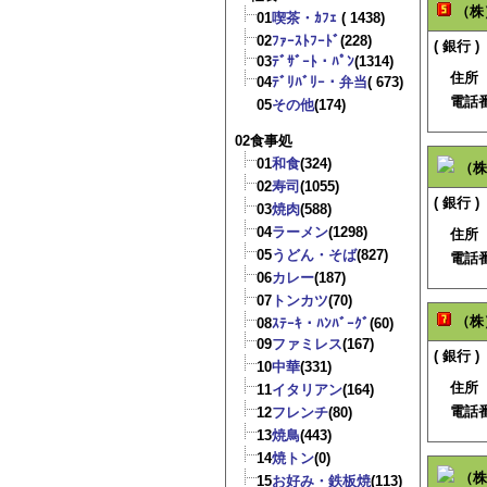
（株
01
喫茶・ｶﾌｪ
( 1438)
02
ﾌｧｰｽﾄﾌｰﾄﾞ
(228)
( 銀行 )
03
ﾃﾞｻﾞｰﾄ・ﾊﾟﾝ
(1314)
住所
04
ﾃﾞﾘﾊﾞﾘｰ・弁当
( 673)
電話
05
その他
(174)
02食事処
01
和食
(324)
（株
02
寿司
(1055)
( 銀行 )
03
焼肉
(588)
04
ラーメン
(1298)
住所
05
うどん・そば
(827)
電話
06
カレー
(187)
07
トンカツ
(70)
（株
08
ｽﾃｰｷ・ﾊﾝﾊﾞｰｸﾞ
(60)
09
ファミレス
(167)
( 銀行 )
10
中華
(331)
住所
11
イタリアン
(164)
電話
12
フレンチ
(80)
13
焼鳥
(443)
14
焼トン
(0)
（株
15
お好み・鉄板焼
(113)