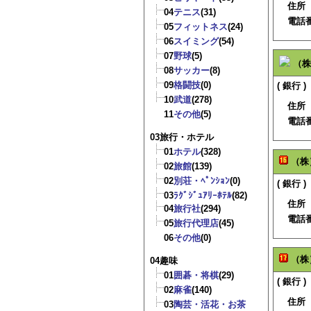
住所
04
テニス
(31)
電話
05
フィットネス
(24)
06
スイミング
(54)
07
野球
(5)
（株
08
サッカー
(8)
09
格闘技
(0)
( 銀行 )
10
武道
(278)
住所
11
その他
(5)
電話
03旅行・ホテル
01
ホテル
(328)
（株
02
旅館
(139)
02
別荘・ﾍﾟﾝｼｮﾝ
(0)
( 銀行 )
03
ﾗｸﾞｼﾞｭｱﾘｰﾎﾃﾙ
(82)
住所
04
旅行社
(294)
電話
05
旅行代理店
(45)
06
その他
(0)
（株
04趣味
01
囲碁・将棋
(29)
( 銀行 )
02
麻雀
(140)
住所
03
陶芸・活花・お茶