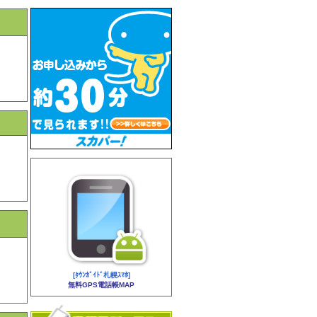
[ﾀｳﾝｶﾞｲﾄﾞ札幌ｽﾏﾎ]
無料GPS電話帳MAP