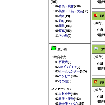
(493)
電話
04
音楽・映像
(210)
05
美術・工芸・文芸
(33)
（株
06
武道
(19)
07
釣り
(158)
( 銀行 )
08
園芸
(153)
住所
09
写真
(650)
電話
11
その他
(0)
買い物
（株
( 銀行 )
01総合小売
01
百貨店
(0)
住所
02
ｼｮｯﾋﾟﾝｸﾞﾓｰﾙ
(0)
電話
03
ホームセンター
(105)
04
コンビニ
(906)
05
その他
(0)
（株
02ファッション
( 銀行 )
01
衣料全般
(459)
住所
02
呉服・服地
(492)
電話
03
紳士服・ﾒﾝｽﾞ
(155)