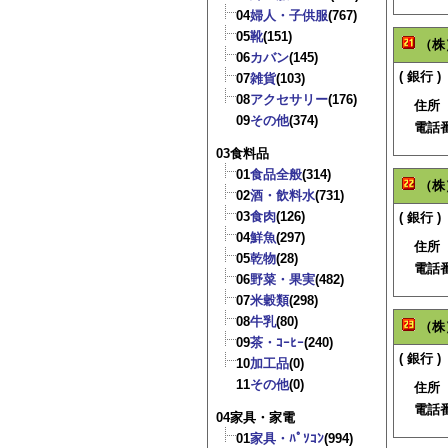
04
婦人・子供服
(767)
05
靴
(151)
（株
06
カバン
(145)
( 銀行 )
07
雑貨
(103)
08
アクセサリー
(176)
住所
09
その他
(374)
電話
03食料品
01
食品全般
(314)
（株
02
酒・飲料水
(731)
03
食肉
(126)
( 銀行 )
04
鮮魚
(297)
住所
05
乾物
(28)
電話
06
野菜・果実
(482)
07
米穀類
(298)
08
牛乳
(80)
（株
09
茶・ｺｰﾋｰ
(240)
( 銀行 )
10
加工品
(0)
11
その他
(0)
住所
電話
04家具・家電
01
家具・ﾊﾟｿｺﾝ
(994)