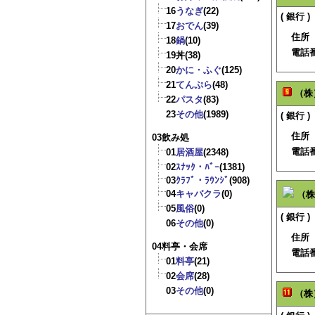
16
うなぎ
(22)
( 銀行 )
17
おでん
(39)
住所
18
鍋
(10)
電話
19
丼
(38)
20
かに・ふぐ
(125)
21
てんぷら
(48)
（株
22
パスタ
(83)
23
その他
(1989)
( 銀行 )
住所
03飲み処
電話
01
居酒屋
(2348)
02
ｽﾅｯｸ・ﾊﾞｰ
(1381)
03
ｸﾗﾌﾞ・ﾗｳﾝｼﾞ
(908)
04
キャバクラ
(0)
（株
05
風俗
(0)
( 銀行 )
06
その他
(0)
住所
04料亭・会席
電話
01
料亭
(21)
02
会席
(28)
03
その他
(0)
（株