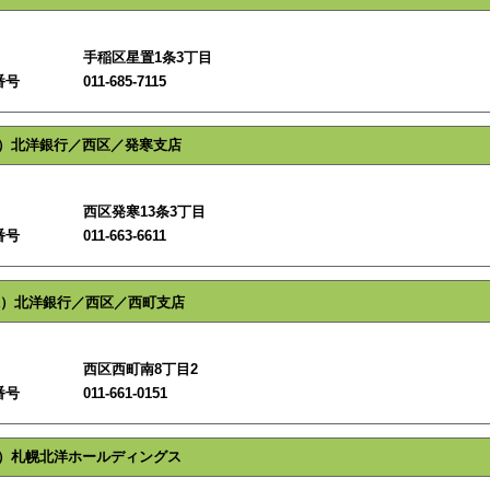
手稲区星置1条3丁目
番号
011-685-7115
）北洋銀行／西区／発寒支店
西区発寒13条3丁目
番号
011-663-6611
）北洋銀行／西区／西町支店
西区西町南8丁目2
番号
011-661-0151
）札幌北洋ホールディングス