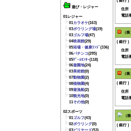
( 銀行 )
遊び・レジャー
住所
電話
01レジャー
01
カラオケ
(163)
03
ボウリング場
(19)
（株
03
ゴルフ場
(47)
04
映画館
(29)
( 銀行 )
05
浴場・健康ﾗﾝﾄﾞ
(336)
住所
06
パチンコ
(295)
電話
05
ｹﾞｰﾑｾﾝﾀｰ
(118)
06
遊園地
(24)
03
美術館
(0)
（株
07
動物園
(2)
( 銀行 )
08
植物園
(4)
09
遊漁船
(2)
住所
10
観光地
(0)
電話
11
その他
(0)
02スポーツ
（株
01
ゴルフ
(43)
02
ボウリング
(0)
( 銀行 )
03
ビリヤード
(53)