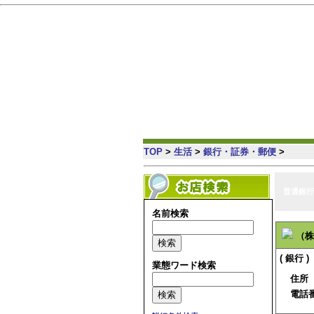
札幌 の情報満載・簡単検索・地域コミュニティ
TOP
>
生活
>
銀行・証券・郵便
>
普通銀行
名前検索
（株
( 銀行 )
業態ワード検索
住所
電話