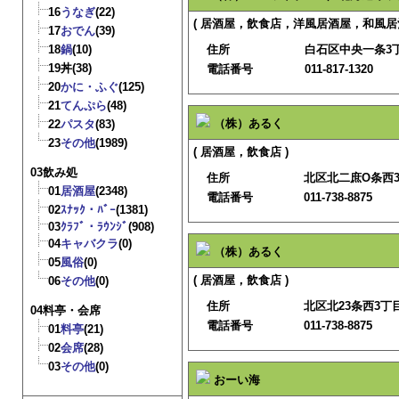
16
うなぎ
(22)
( 居酒屋，飲食店，洋風居酒屋，和風居酒
17
おでん
(39)
18
鍋
(10)
住所
白石区中央一条3丁目
19
丼
(38)
電話番号
011-817-1320
20
かに・ふぐ
(125)
21
てんぷら
(48)
（株）あるく
22
パスタ
(83)
23
その他
(1989)
( 居酒屋，飲食店 )
03飲み処
住所
北区北二庶O条西3丁
01
居酒屋
(2348)
電話番号
011-738-8875
02
ｽﾅｯｸ・ﾊﾞｰ
(1381)
03
ｸﾗﾌﾞ・ﾗｳﾝｼﾞ
(908)
04
キャバクラ
(0)
（株）あるく
05
風俗
(0)
( 居酒屋，飲食店 )
06
その他
(0)
住所
北区北23条西3丁目1
04料亭・会席
電話番号
011-738-8875
01
料亭
(21)
02
会席
(28)
03
その他
(0)
おーい海