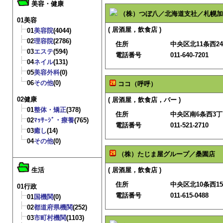
美容・健康
（株）つぼ八／北海道支社／札幌加
01美容
( 居酒屋，飲食店 )
01
美容院
(4044)
02
理容院
(2786)
住所
中央区北11条西24
03
エステ
(594)
電話番号
011-640-7201
04
ネイル
(131)
05
美容外科
(0)
06
その他
(0)
ココ（呼呼）
02健康
( 居酒屋，飲食店，バー )
01
整体・矯正
(378)
住所
中央区南6条西3
02
ﾏｯｻｰｼﾞ・療養
(765)
電話番号
011-521-2710
03
癒し
(14)
04
その他
(0)
（株）たじま屋グループ／桑園店
生活
( 居酒屋，飲食店 )
住所
中央区北10条西15
01行政
電話番号
011-615-0488
01
国機関
(0)
02
都道府県機関
(252)
03
市町村機関
(1103)