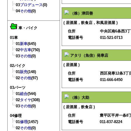
03
プロデュース
(0)
04
その他
(0)
（株）津田善
( 居酒屋，飲食店，和風居酒屋 )
車・バイク
住所
中央区南6条西3丁
01車
電話番号
011-521-0713
01
新車
(645)
02
中古車
(750)
アタリ（魚信）発寒店
03
その他
(0)
( 居酒屋 )
02バイク
01
販売
(148)
住所
西区発寒12条3丁目
02
その他
(97)
電話番号
011-666-6450
03パーツ
01
総合
(544)
（株）大助
02
タイヤ
(308)
03
その他
(0)
( 居酒屋，飲食店 )
住所
豊平区平岸一条8丁目
04修理
01
修理
(1457)
電話番号
011-837-8224
02
その他
(0)