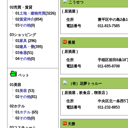
こうせつ
02売買・賃貸
( 居酒屋 )
01
土地・建物売買
(3226)
02
賃貸仲介
(854)
住所
豊平区中の島2条1
03
その他
(0)
電話番号
011-815-7585
03ショッピング
01
家具
(296)
番屋
02
建具・畳
(395)
( 居酒屋 )
03
食器
(51)
04
その他
(0)
住所
手稲区前田8条18丁
電話番号
011-695-8708
ペット
（有）花夢トゥルー
01美容
01
美容
(53)
( 居酒屋，飲食店，喫茶店 )
02
その他
(81)
住所
中央区北一条西5
02ホテル
電話番号
011-232-8853
01
ホテル
(65)
02
その他
(0)
天勝
03コスチューム