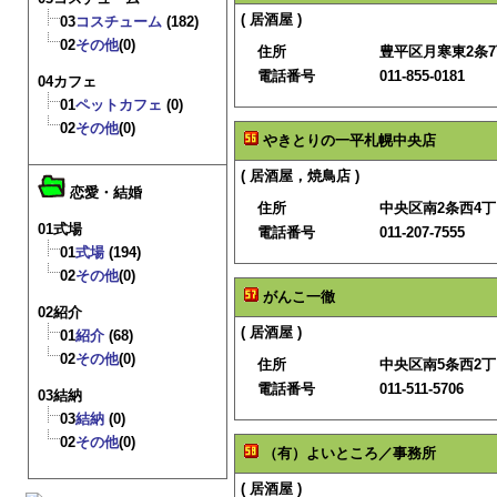
( 居酒屋 )
03
コスチューム
(182)
02
その他
(0)
住所
豊平区月寒東2条7丁
電話番号
011-855-0181
04カフェ
01
ペットカフェ
(0)
02
その他
(0)
やきとりの一平札幌中央店
( 居酒屋，焼鳥店 )
恋愛・結婚
住所
中央区南2条西4
01式場
電話番号
011-207-7555
01
式場
(194)
02
その他
(0)
がんこ一徹
02紹介
( 居酒屋 )
01
紹介
(68)
02
その他
(0)
住所
中央区南5条西2
電話番号
011-511-5706
03結納
03
結納
(0)
02
その他
(0)
（有）よいところ／事務所
( 居酒屋 )