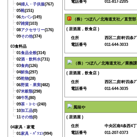
電話番号
011-817-2205
04
婦人・子供服
(767)
05
靴
(151)
06
カバン
(145)
（株）つぼ八／北海道支社／直営部
07
雑貨
(103)
( 居酒屋，飲食店 )
08
アクセサリー
(176)
09
その他
(374)
住所
西区二庶l軒四条7丁
電話番号
011-644-3033
03食料品
01
食品全般
(314)
02
酒・飲料水
(731)
（株）つぼ八／北海道支社／業務課
03
食肉
(126)
04
鮮魚
(297)
( 居酒屋，飲食店 )
05
乾物
(28)
住所
西区二庶l軒四条7丁
06
野菜・果実
(482)
電話番号
011-644-3035
07
米穀類
(298)
08
牛乳
(80)
09
茶・ｺｰﾋｰ
(240)
風味や
10
加工品
(0)
11
その他
(0)
( 居酒屋 )
住所
中央区南4条西4丁目
04家具・家電
電話番号
011-207-0373
01
家具・ﾊﾟｿｺﾝ
(994)