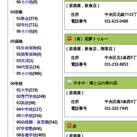
06
その他
(0)
( 居酒屋，飲食店 )
04宗教
住所
中央区北緒?ｼ15丁
01
教会
(374)
電話番号
011-615-0488
02
寺社
(731)
06
その他
(0)
（有）花夢トゥルー
05保険
01
生命保険
(6)
( 居酒屋，飲食店，喫茶店 )
02
損害保険
(0)
住所
中央区北1条西5丁
03
共済
(1)
電話番号
011-232-8853
04
代理店
(34)
05
その他
(986)
やきや・海と山の幸の店
06学校
01
大学
(219)
( 居酒屋 )
02
専門学校
(248)
住所
中央区南3条西4
03
高校
(98)
電話番号
011-222-7445
04
中学校
(117)
05
小学校
(216)
06
幼稚園・保育園
(542)
歩
07
学習塾
(606)
08
各種学校
(485)
( 居酒屋 )