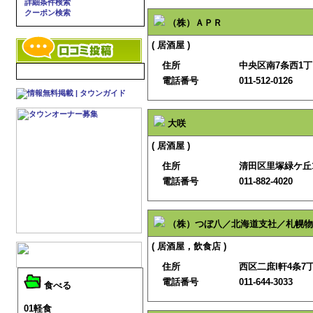
詳細条件検索
クーポン検索
（株）ＡＰＲ
( 居酒屋 )
住所
中央区南7条西1丁
電話番号
011-512-0126
大咲
( 居酒屋 )
住所
清田区里塚緑ケ丘1
電話番号
011-882-4020
（株）つぼ八／北海道支社／札幌物
( 居酒屋，飲食店 )
住所
西区二庶l軒4条7丁
電話番号
011-644-3033
食べる
01軽食