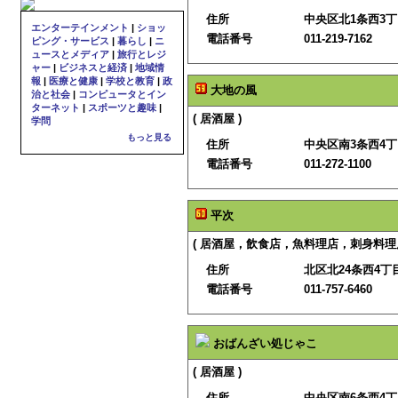
住所
中央区北1条西3
エンターテインメント
|
ショッ
電話番号
011-219-7162
ピング・サービス
|
暮らし
|
ニ
ュースとメディア
|
旅行とレジ
ャー
|
ビジネスと経済
|
地域情
報
|
医療と健康
|
学校と教育
|
政
大地の風
治と社会
|
コンピュータとイン
ターネット
|
スポーツと趣味
|
( 居酒屋 )
学問
もっと見る
住所
中央区南3条西4
電話番号
011-272-1100
平次
( 居酒屋，飲食店，魚料理店，刺身料理
住所
北区北24条西4丁目
電話番号
011-757-6460
おばんざい処じゃこ
( 居酒屋 )
住所
中央区南6条西4