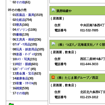
02
その他
(61)
05その他小売
酒房味緩や
01
医薬品・薬局
(1519)
( 居酒屋 )
02
化粧品
(754)
03
寝具
(166)
住所
中央区南7条西4
04
ガソリン
(1106)
電話番号
011-532-7005
05
書籍
(139)
06
文房具・画材
(236)
07
ｽﾎﾟｰﾂ用品
(195)
（株）つぼ八／北海道支社／ＦＣ部
08
玩具・娯楽用品
(105)
( 居酒屋，飲食店 )
09
楽器・ｵｰﾃﾞｨｵ
(219)
住所
西区二庶l軒4条7丁
10
ｶﾒﾗ・写真
(151)
11
時計・眼鏡
(601)
電話番号
011-644-3033
12
ｶﾞｰﾃﾞﾆﾝｸﾞ
(45)
13
貴金属・宝石
(623)
（株）たじま屋グループ／西店
14
健康食品
(30)
15
骨董・ﾘｻｲｸﾙ
(0)
( 居酒屋，飲食店 )
16
雑貨
(530)
住所
北区北六条西6丁目
17
その他
(0)
電話番号
011-219-1812