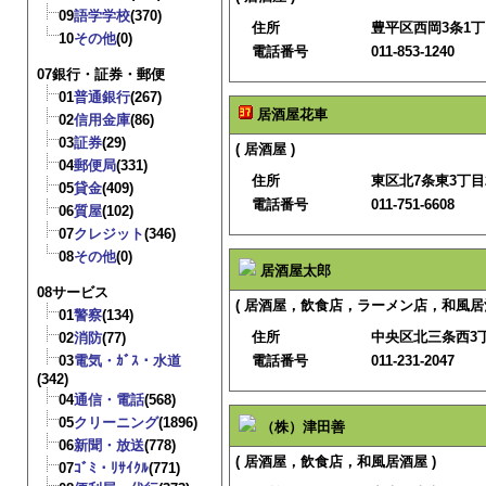
09
語学学校
(370)
住所
豊平区西岡3条1丁目
10
その他
(0)
電話番号
011-853-1240
07銀行・証券・郵便
01
普通銀行
(267)
居酒屋花車
02
信用金庫
(86)
03
証券
(29)
( 居酒屋 )
04
郵便局
(331)
住所
東区北7条東3丁目
05
貸金
(409)
電話番号
011-751-6608
06
質屋
(102)
07
クレジット
(346)
08
その他
(0)
居酒屋太郎
08サービス
( 居酒屋，飲食店，ラーメン店，和風居酒
01
警察
(134)
住所
中央区北三条西3
02
消防
(77)
03
電気・ｶﾞｽ・水道
電話番号
011-231-2047
(342)
04
通信・電話
(568)
05
クリーニング
(1896)
（株）津田善
06
新聞・放送
(778)
( 居酒屋，飲食店，和風居酒屋 )
07
ｺﾞﾐ・ﾘｻｲｸﾙ
(771)