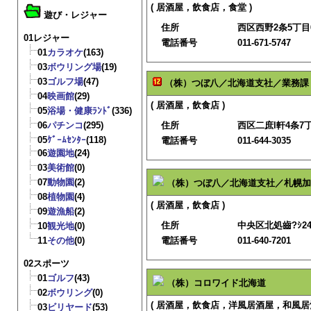
( 居酒屋，飲食店，食堂 )
遊び・レジャー
住所
西区西野2条5丁目6
01レジャー
電話番号
011-671-5747
01
カラオケ
(163)
03
ボウリング場
(19)
03
ゴルフ場
(47)
（株）つぼ八／北海道支社／業務課
04
映画館
(29)
( 居酒屋，飲食店 )
05
浴場・健康ﾗﾝﾄﾞ
(336)
06
パチンコ
(295)
住所
西区二庶l軒4条7丁
05
ｹﾞｰﾑｾﾝﾀｰ
(118)
電話番号
011-644-3035
06
遊園地
(24)
03
美術館
(0)
07
動物園
(2)
（株）つぼ八／北海道支社／札幌加
08
植物園
(4)
( 居酒屋，飲食店 )
09
遊漁船
(2)
住所
中央区北処齒?ｼ24
10
観光地
(0)
11
その他
(0)
電話番号
011-640-7201
02スポーツ
01
ゴルフ
(43)
（株）コロワイド北海道
02
ボウリング
(0)
( 居酒屋，飲食店，洋風居酒屋，和風居酒
03
ビリヤード
(53)