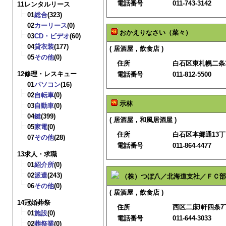
電話番号
011-743-3142
11レンタルリース
01
総合
(323)
02
カーリース
(0)
おかえりなさい（菜々）
03
CD・ビデオ
(60)
04
貸衣装
(177)
( 居酒屋，飲食店 )
05
その他
(0)
住所
白石区東札幌二条3
12修理・レスキュー
電話番号
011-812-5500
01
パソコン
(16)
02
自転車
(0)
示林
03
自動車
(0)
04
鍵
(399)
( 居酒屋，和風居酒屋 )
05
家電
(0)
住所
白石区本郷通13丁
07
その他
(28)
電話番号
011-864-4477
13求人・求職
01
紹介所
(0)
02
派遣
(243)
（株）つぼ八／北海道支社／ＦＣ部
06
その他
(0)
( 居酒屋，飲食店 )
14冠婚葬祭
住所
西区二庶l軒四条7丁
01
施設
(0)
電話番号
011-644-3033
02
葬祭業
(0)