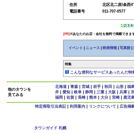
住所
北区北二庶l条西4丁
電話番号
011-707-0577
1
|
2
|
3
|
4
|
[PR]
※あなたのお店・会社を無料で掲載できま
イベント
|
ニュース
|
映画情報
|
写真館
|
特集
こんな便利なサービスあったんだ特
北海道
|
青森
|
宮城
|
岩手
|
秋田
|
山形
|
福
他のタウンを
井
|
愛知
|
岐阜
|
静岡
|
三重
|
大阪
|
兵庫
|
見てみる
福岡
|
佐賀
|
長崎
|
熊本
|
大分
|
宮崎
|
鹿児
特定商取引法表記
|
利用案内
|
リンクについて
|
広告掲
Copyright
タウンガイド 札幌
2009 All rights reserved.
当サイト内のすべての画像,記事、コンテンツの転用を禁じる。