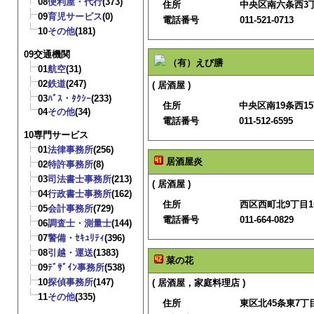
08
便利屋・代行
(373)
住所
中央区南六条西3丁
09
育児サービス
(0)
電話番号
011-521-0713
10
その他
(181)
09交通機関
（有）えび膳
01
航空
(31)
02
鉄道
(247)
( 居酒屋 )
03
ﾊﾞｽ・ﾀｸｼｰ
(233)
住所
中央区南19条西15
04
その他
(34)
電話番号
011-512-6595
10専門サービス
01
法律事務所
(256)
居酒屋炎
02
特許事務所
(8)
03
司法書士事務所
(213)
( 居酒屋 )
04
行政書士事務所
(162)
住所
西区西町北9丁目1
05
会計事務所
(729)
電話番号
011-664-0829
06
調査士・測量士
(144)
07
警備・ｾｷｭﾘﾃｨ
(396)
08
引越・運送
(1383)
菜の花
09
ﾃﾞｻﾞｲﾝ事務所
(538)
10
探偵事務所
(147)
( 居酒屋，家庭料理店 )
11
その他
(335)
住所
東区北45条東7丁目