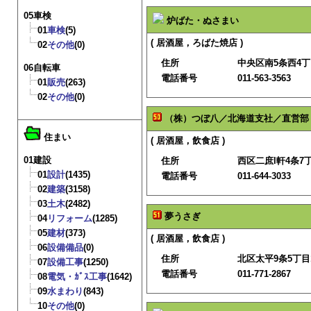
05車検
炉ばた・ぬさまい
01
車検
(5)
( 居酒屋，ろばた焼店 )
02
その他
(0)
住所
中央区南5条西4
06自転車
電話番号
011-563-3563
01
販売
(263)
02
その他
(0)
（株）つぼ八／北海道支社／直営部
住まい
( 居酒屋，飲食店 )
01建設
住所
西区二庶l軒4条7丁
01
設計
(1435)
電話番号
011-644-3033
02
建築
(3158)
03
土木
(2482)
夢うさぎ
04
リフォーム
(1285)
05
建材
(373)
( 居酒屋，飲食店 )
06
設備備品
(0)
住所
北区太平9条5丁目1
07
設備工事
(1250)
電話番号
011-771-2867
08
電気・ｶﾞｽ工事
(1642)
09
水まわり
(843)
10
その他
(0)