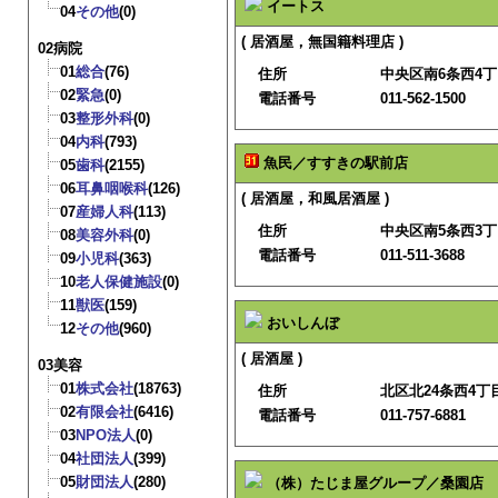
イートス
04
その他
(0)
( 居酒屋，無国籍料理店 )
02病院
01
総合
(76)
住所
中央区南6条西4
02
緊急
(0)
電話番号
011-562-1500
03
整形外科
(0)
04
内科
(793)
魚民／すすきの駅前店
05
歯科
(2155)
06
耳鼻咽喉科
(126)
( 居酒屋，和風居酒屋 )
07
産婦人科
(113)
住所
中央区南5条西3
08
美容外科
(0)
電話番号
011-511-3688
09
小児科
(363)
10
老人保健施設
(0)
11
獣医
(159)
おいしんぼ
12
その他
(960)
( 居酒屋 )
03美容
01
株式会社
(18763)
住所
北区北24条西4丁目
02
有限会社
(6416)
電話番号
011-757-6881
03
NPO法人
(0)
04
社団法人
(399)
05
財団法人
(280)
（株）たじま屋グループ／桑園店