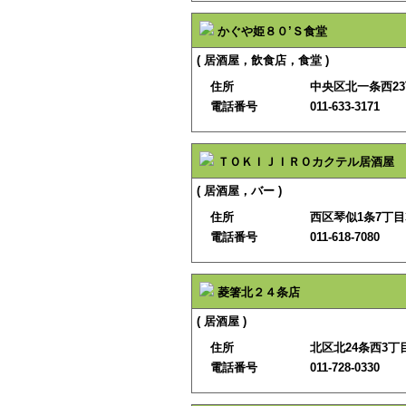
かぐや姫８０’Ｓ食堂
( 居酒屋，飲食店，食堂 )
住所
中央区北一条西23
電話番号
011-633-3171
ＴＯＫＩＪＩＲＯカクテル居酒屋
( 居酒屋，バー )
住所
西区琴似1条7丁目3
電話番号
011-618-7080
菱箸北２４条店
( 居酒屋 )
住所
北区北24条西3丁目
電話番号
011-728-0330