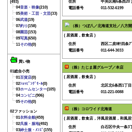
住所
中央区南6条西20丁
(493)
04
音楽・映像
(210)
電話番号
011-532-6199
05
美術・工芸・文芸
(33)
06
武道
(19)
07
釣り
(158)
（株）つぼ八／北海道支社／八方開
08
園芸
(153)
( 居酒屋，飲食店 )
09
写真
(650)
住所
西区二庶l軒四条7丁
11
その他
(0)
電話番号
011-644-3033
買い物
（株）たじま屋グループ／本店
01総合小売
( 居酒屋，飲食店 )
01
百貨店
(0)
02
ｼｮｯﾋﾟﾝｸﾞﾓｰﾙ
(0)
住所
北区北6条西1丁目
03
ホームセンター
(105)
電話番号
011-221-0088
04
コンビニ
(906)
05
その他
(0)
（株）コロワイド北海道
02ファッション
01
衣料全般
(459)
( 居酒屋，飲食店，洋風居酒屋，和風居酒
02
呉服・服地
(492)
住所
白石区中央一条3丁目
03
紳士服・ﾒﾝｽﾞ
(155)