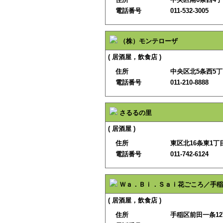
電話番号
011-532-3005
（株）モンテローザ
( 居酒屋，飲食店 )
住所
中央区北5条西5
電話番号
011-210-8888
さるるの里
( 居酒屋 )
住所
東区北16条東1丁目
電話番号
011-742-6124
Ｗａ．Ｂｉ．Ｓａｉ花ごころ／手稲
( 居酒屋，飲食店 )
住所
手稲区前田一条12