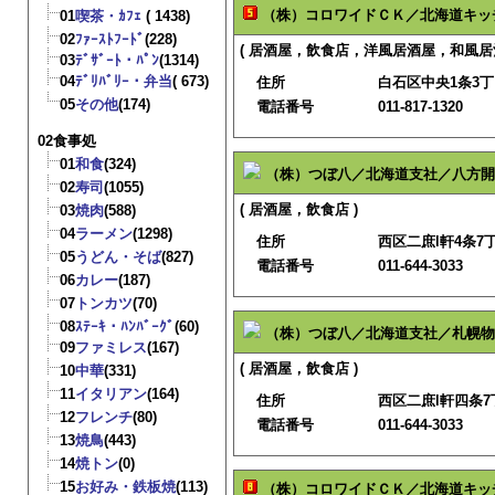
（株）コロワイドＣＫ／北海道キッ
01
喫茶・ｶﾌｪ
( 1438)
02
ﾌｧｰｽﾄﾌｰﾄﾞ
(228)
( 居酒屋，飲食店，洋風居酒屋，和風居酒
03
ﾃﾞｻﾞｰﾄ・ﾊﾟﾝ
(1314)
04
ﾃﾞﾘﾊﾞﾘｰ・弁当
( 673)
住所
白石区中央1条3丁目
05
その他
(174)
電話番号
011-817-1320
02食事処
01
和食
(324)
（株）つぼ八／北海道支社／八方開
02
寿司
(1055)
( 居酒屋，飲食店 )
03
焼肉
(588)
04
ラーメン
(1298)
住所
西区二庶l軒4条7丁
05
うどん・そば
(827)
電話番号
011-644-3033
06
カレー
(187)
07
トンカツ
(70)
08
ｽﾃｰｷ・ﾊﾝﾊﾞｰｸﾞ
(60)
（株）つぼ八／北海道支社／札幌物
09
ファミレス
(167)
( 居酒屋，飲食店 )
10
中華
(331)
11
イタリアン
(164)
住所
西区二庶l軒四条7丁
12
フレンチ
(80)
電話番号
011-644-3033
13
焼鳥
(443)
14
焼トン
(0)
15
お好み・鉄板焼
(113)
（株）コロワイドＣＫ／北海道キッ