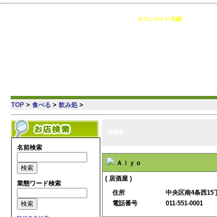
札幌 の情報満載・簡単検索・地域コミュニティ [
タウンガイド 札幌
]
TOP
>
食べる
>
飲み処
>
居酒屋
名前検索
Ａｉｙｏ
( 居酒屋 )
業態ワード検索
住所
中央区南4条西15丁
電話番号
011-551-0001