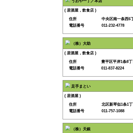
うおや一丁／本店
( 居酒屋，飲食店 )
住所
中央区南一条西6丁
電話番号
011-232-4778
（株）大助
( 居酒屋，飲食店 )
住所
豊平区平岸1条8丁目
電話番号
011-837-8224
足手まとい
( 居酒屋 )
住所
北区新琴似1条1丁
電話番号
011-757-1088
（株）天銀