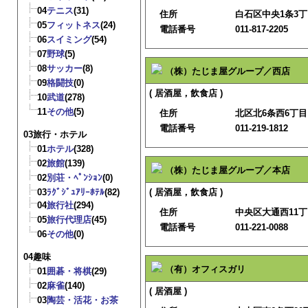
04
テニス
(31)
住所
白石区中央1条3丁目
05
フィットネス
(24)
電話番号
011-817-2205
06
スイミング
(54)
07
野球
(5)
08
サッカー
(8)
（株）たじま屋グループ／西店
09
格闘技
(0)
( 居酒屋，飲食店 )
10
武道
(278)
11
その他
(5)
住所
北区北6条西6丁目
電話番号
011-219-1812
03旅行・ホテル
01
ホテル
(328)
02
旅館
(139)
（株）たじま屋グループ／本店
02
別荘・ﾍﾟﾝｼｮﾝ
(0)
03
ﾗｸﾞｼﾞｭｱﾘｰﾎﾃﾙ
(82)
( 居酒屋，飲食店 )
04
旅行社
(294)
住所
中央区大通西11丁
05
旅行代理店
(45)
電話番号
011-221-0088
06
その他
(0)
04趣味
（有）オフィスガリ
01
囲碁・将棋
(29)
02
麻雀
(140)
( 居酒屋 )
03
陶芸・活花・お茶