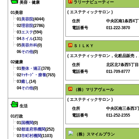
ラリーナビューティー
美容・健康
( エステティックサロン )
01美容
01
美容院
(4044)
住所
中央区南1条西4
02
理容院
(2786)
電話番号
011-222-3870
03
エステ
(594)
04
ネイル
(131)
05
美容外科
(0)
ＳＩＬＫＹ
06
その他
(0)
( エステティックサロン，化粧品販売，
02健康
住所
北区北7条西5丁目8
01
整体・矯正
(378)
電話番号
011-709-8777
02
ﾏｯｻｰｼﾞ・療養
(765)
03
癒し
(14)
04
その他
(0)
（株）マリアヴェール
( エステティックサロン )
生活
住所
中央区南三条西3
電話番号
011-252-2355
01行政
01
国機関
(0)
02
都道府県機関
(252)
（株）スマイルプラン
03
市町村機関
(1103)