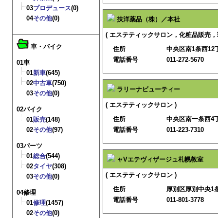
03
プロデュース
(0)
04
その他
(0)
扶洋薬品（株）／本社
( エステティックサロン，化粧品販売，
車・バイク
住所
中央区南1条西12
電話番号
011-272-5670
01車
01
新車
(645)
02
中古車
(750)
ラリーナビューティー
03
その他
(0)
( エステティックサロン )
02バイク
住所
中央区南一条西4
01
販売
(148)
02
その他
(97)
電話番号
011-223-7310
03パーツ
01
総合
(544)
ャVエテヴィザージュ札幌教室
02
タイヤ
(308)
( エステティックサロン )
03
その他
(0)
住所
厚別区厚別中央1条
04修理
電話番号
011-801-3778
01
修理
(1457)
02
その他
(0)