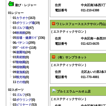
遊び・レジャー
住所
中央区南3条西3丁
電話番号
011-210-6388
01レジャー
01
カラオケ
(163)
03
ボウリング場
(19)
ワミレスフェースエステサロン円山
03
ゴルフ場
(47)
( エステティックサロン )
04
映画館
(29)
05
浴場・健康ﾗﾝﾄﾞ
(336)
住所
中央区南一条西20
06
パチンコ
(295)
電話番号
011-623-6635
05
ｹﾞｰﾑｾﾝﾀｰ
(118)
06
遊園地
(24)
03
美術館
(0)
（有）サンプラネット
07
動物園
(2)
( エステティックサロン )
08
植物園
(4)
住所
北区あいの里2条3
09
遊漁船
(2)
10
観光地
(0)
電話番号
011-770-4881
11
その他
(0)
02スポーツ
プルミエラムールオム店
01
ゴルフ
(43)
( エステティックサロン )
02
ボウリング
(0)
03
ビリヤード
(53)
住所
中央区南3条西1