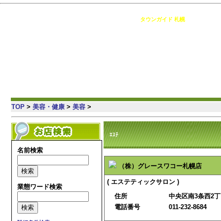
札幌 の情報満載・簡単検索・地域コミュニティ [
タウンガイド 札幌
]
TOP
>
美容・健康
>
美容
>
ｴｽﾃ
名前検索
（株）グレースワコー札幌店
( エステティックサロン )
業態ワード検索
住所
中央区南3条西2丁
電話番号
011-232-8684