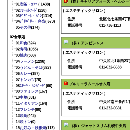
（株）キャリアフォース・ヘルシー
01
喫茶・ｶﾌｪ
( 1438)
02
ﾌｧｰｽﾄﾌｰﾄﾞ
(228)
( エステティックサロン )
03
ﾃﾞｻﾞｰﾄ・ﾊﾟﾝ
(1314)
住所
北区北七条西4丁目5
04
ﾃﾞﾘﾊﾞﾘｰ・弁当
( 673)
電話番号
011-736-1113
05
その他
(174)
02食事処
01
和食
(324)
（株）アンビシャス
02
寿司
(1055)
( エステティックサロン )
03
焼肉
(588)
住所
中央区北1条西23丁
04
ラーメン
(1298)
電話番号
011-632-6633
05
うどん・そば
(827)
06
カレー
(187)
07
トンカツ
(70)
プルミエラムールオム店
08
ｽﾃｰｷ・ﾊﾝﾊﾞｰｸﾞ
(60)
09
ファミレス
(167)
( エステティックサロン )
10
中華
(331)
住所
中央区南三条西1
11
イタリアン
(164)
電話番号
011-232-0681
12
フレンチ
(80)
13
焼鳥
(443)
14
焼トン
(0)
（株）ジェットスリム札幌中央店
15
お好み・鉄板焼
(113)