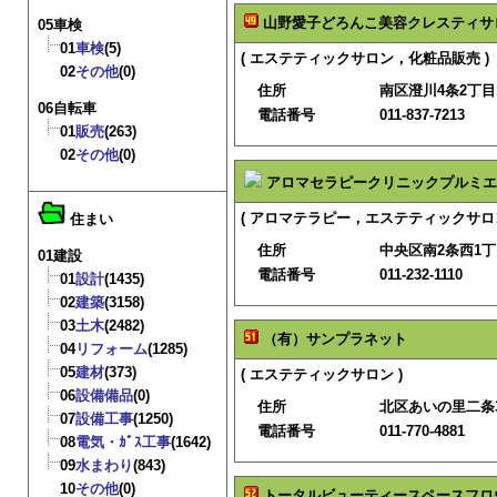
山野愛子どろんこ美容クレスティサ
05車検
01
車検
(5)
( エステティックサロン，化粧品販売 )
02
その他
(0)
住所
南区澄川4条2丁目1
06自転車
電話番号
011-837-7213
01
販売
(263)
02
その他
(0)
アロマセラピークリニックプルミエ
( アロマテラピー，エステティックサロ
住まい
住所
中央区南2条西1
01建設
電話番号
011-232-1110
01
設計
(1435)
02
建築
(3158)
03
土木
(2482)
（有）サンプラネット
04
リフォーム
(1285)
05
建材
(373)
( エステティックサロン )
06
設備備品
(0)
住所
北区あいの里二条3
07
設備工事
(1250)
電話番号
011-770-4881
08
電気・ｶﾞｽ工事
(1642)
09
水まわり
(843)
10
その他
(0)
トータルビューティースペースフロ