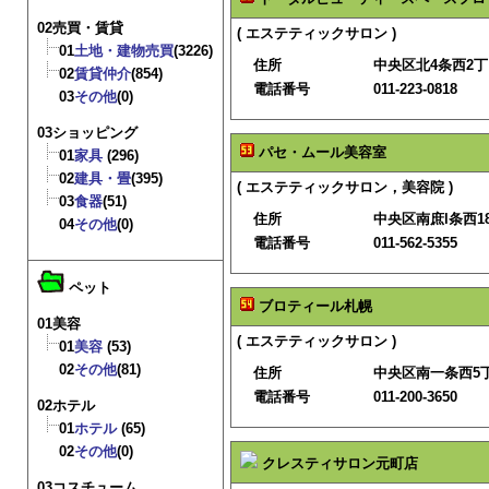
02売買・賃貸
( エステティックサロン )
01
土地・建物売買
(3226)
住所
中央区北4条西2
02
賃貸仲介
(854)
電話番号
011-223-0818
03
その他
(0)
03ショッピング
パセ・ムール美容室
01
家具
(296)
02
建具・畳
(395)
( エステティックサロン，美容院 )
03
食器
(51)
住所
中央区南庶l条西18
04
その他
(0)
電話番号
011-562-5355
ペット
ブロティール札幌
01美容
( エステティックサロン )
01
美容
(53)
02
その他
(81)
住所
中央区南一条西5
電話番号
011-200-3650
02ホテル
01
ホテル
(65)
02
その他
(0)
クレスティサロン元町店
03コスチューム