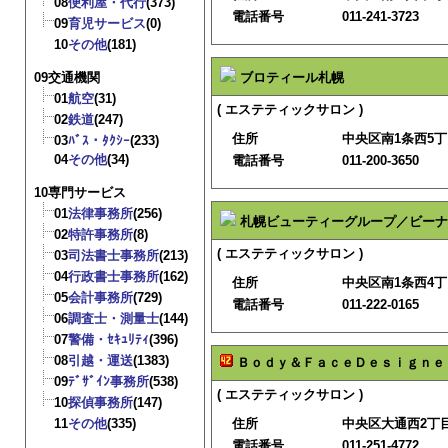
08
便利屋・代行
(373)
電話番号
011-241-3723
09
育児サービス
(0)
10
その他
(181)
09交通機関
ブロティール札幌
01
航空
(31)
( エステティックサロン )
02
鉄道
(247)
住所
中央区南1条西5
03
ﾊﾞｽ・ﾀｸｼｰ
(233)
04
その他
(34)
電話番号
011-200-3650
10専門サービス
01
法律事務所
(256)
札幌ビューティーグループ／ビーナ
02
特許事務所
(8)
( エステティックサロン )
03
司法書士事務所
(213)
04
行政書士事務所
(162)
住所
中央区南1条西4丁
05
会計事務所
(729)
電話番号
011-222-0165
06
調査士・測量士
(144)
07
警備・ｾｷｭﾘﾃｨ
(396)
08
引越・運送
(1383)
Ｂｏｄｙ＆ＦａｃｅＤｅｓｉｇｎｅ
09
ﾃﾞｻﾞｲﾝ事務所
(538)
( エステティックサロン )
10
探偵事務所
(147)
11
その他
(335)
住所
中央区大通西2丁
電話番号
011-251-4772