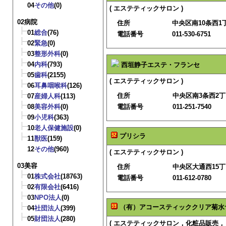
04
その他
(0)
( エステティックサロン )
02病院
住所
中央区南10条西1丁目
01
総合
(76)
電話番号
011-530-6751
02
緊急
(0)
03
整形外科
(0)
04
内科
(793)
西垣静子エステ・フランセ
05
歯科
(2155)
( エステティックサロン )
06
耳鼻咽喉科
(126)
住所
中央区南3条西2
07
産婦人科
(113)
08
美容外科
(0)
電話番号
011-251-7540
09
小児科
(363)
10
老人保健施設
(0)
プリシラ
11
獣医
(159)
12
その他
(960)
( エステティックサロン )
03美容
住所
中央区大通西15丁
01
株式会社
(18763)
電話番号
011-612-0780
02
有限会社
(6416)
03
NPO法人
(0)
（有）アコースティッククリア菊水
04
社団法人
(399)
05
財団法人
(280)
( エステティックサロン，化粧品販売