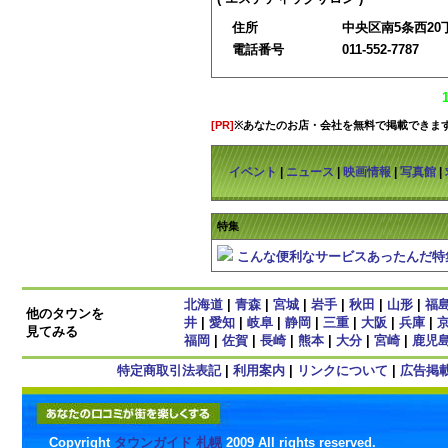
住所
中央区南5条西20丁
電話番号
011-552-7787
[PR]
※あなたのお店・会社を無料で掲載できま
イベント
|
ニュース
|
映画情報
|
写真館
|
特集
こんな便利なサービスあったんだ特
北海道
|
青森
|
宮城
|
岩手
|
秋田
|
山形
|
福
他のタウンを
井
|
愛知
|
岐阜
|
静岡
|
三重
|
大阪
|
兵庫
|
見てみる
福岡
|
佐賀
|
長崎
|
熊本
|
大分
|
宮崎
|
鹿児
特定商取引法表記
|
利用案内
|
リンクについて
|
広告掲
Copyright
タウンガイド 札幌
2009 All rights reserved.