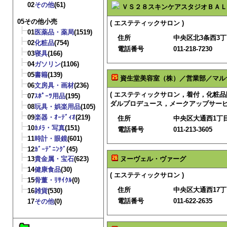
02
その他
(61)
ＶＳ２８スキンケアスタジオＢＡＬ
05その他小売
( エステティックサロン )
01
医薬品・薬局
(1519)
住所
中央区北3条西3
02
化粧品
(754)
電話番号
011-218-7230
03
寝具
(166)
04
ガソリン
(1106)
05
書籍
(139)
資生堂美容室（株）／営業部／マル
06
文房具・画材
(236)
( エステティックサロン，着付，化粧
07
ｽﾎﾟｰﾂ用品
(195)
ダルプロデュース，メークアップサービス
08
玩具・娯楽用品
(105)
09
楽器・ｵｰﾃﾞｨｵ
(219)
住所
中央区大通西1丁
10
ｶﾒﾗ・写真
(151)
電話番号
011-213-3605
11
時計・眼鏡
(601)
12
ｶﾞｰﾃﾞﾆﾝｸﾞ
(45)
13
貴金属・宝石
(623)
ヌーヴェル・ヴァーグ
14
健康食品
(30)
( エステティックサロン )
15
骨董・ﾘｻｲｸﾙ
(0)
住所
中央区大通西17丁目
16
雑貨
(530)
電話番号
011-622-2635
17
その他
(0)