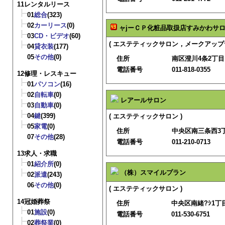
11レンタルリース
01
総合
(323)
02
カーリース
(0)
ャjーＣＰ化粧品取扱店すみかわサ
03
CD・ビデオ
(60)
( エステティックサロン，メークアップ
04
貸衣装
(177)
05
その他
(0)
住所
南区澄川4条2丁目1
電話番号
011-818-0355
12修理・レスキュー
01
パソコン
(16)
02
自転車
(0)
レアールサロン
03
自動車
(0)
04
鍵
(399)
( エステティックサロン )
05
家電
(0)
住所
中央区南三条西3
07
その他
(28)
電話番号
011-210-0713
13求人・求職
01
紹介所
(0)
（株）スマイルプラン
02
派遣
(243)
06
その他
(0)
( エステティックサロン )
14冠婚葬祭
住所
中央区南緒?ｼ1丁目1
01
施設
(0)
電話番号
011-530-6751
02
葬祭業
(0)