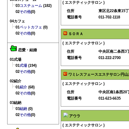
( エステティックサロン )
03
コスチューム
(182)
住所
東区北22条東15丁
02
その他
(0)
電話番号
011-702-1118
04カフェ
01
ペットカフェ
(0)
02
その他
(0)
ＳＯＲＡ
( エステティックサロン )
恋愛・結婚
住所
中央区南二条西3
電話番号
011-222-2700
01式場
01
式場
(194)
02
その他
(0)
ワミレスフェースエステサロン円山
02紹介
( エステティックサロン )
01
紹介
(68)
住所
中央区南1条西20丁
02
その他
(0)
電話番号
011-623-6635
03結納
03
結納
(0)
02
その他
(0)
アウラ
( エステティックサロン )