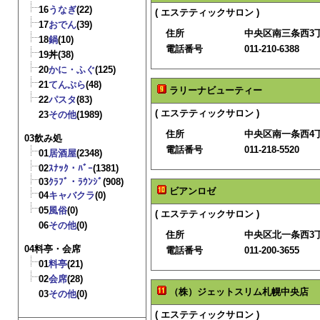
16
うなぎ
(22)
( エステティックサロン )
17
おでん
(39)
住所
中央区南三条西3丁
18
鍋
(10)
電話番号
011-210-6388
19
丼
(38)
20
かに・ふぐ
(125)
21
てんぷら
(48)
ラリーナビューティー
22
パスタ
(83)
( エステティックサロン )
23
その他
(1989)
住所
中央区南一条西4
03飲み処
電話番号
011-218-5520
01
居酒屋
(2348)
02
ｽﾅｯｸ・ﾊﾞｰ
(1381)
03
ｸﾗﾌﾞ・ﾗｳﾝｼﾞ
(908)
ビアンロゼ
04
キャバクラ
(0)
05
風俗
(0)
( エステティックサロン )
06
その他
(0)
住所
中央区北一条西3
04料亭・会席
電話番号
011-200-3655
01
料亭
(21)
02
会席
(28)
（株）ジェットスリム札幌中央店
03
その他
(0)
( エステティックサロン )