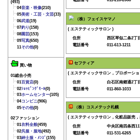
(493)
04
音楽・映像
(210)
05
美術・工芸・文芸
(33)
（株）フェイスヤマノ
06
武道
(19)
07
釣り
(158)
( エステティックサロン )
08
園芸
(153)
住所
西区琴似二条2丁目1
09
写真
(650)
電話番号
011-613-1211
11
その他
(0)
セフティア
買い物
( エステティックサロン，プロポーショ
01総合小売
01
百貨店
(0)
住所
白石区南郷通2丁目
02
ｼｮｯﾋﾟﾝｸﾞﾓｰﾙ
(0)
電話番号
011-860-1033
03
ホームセンター
(105)
04
コンビニ
(906)
（株）コスメテック札幌
05
その他
(0)
( エステティックサロン，化粧品販売，
02ファッション
01
衣料全般
(459)
住所
中央区南四条西11丁
02
呉服・服地
(492)
電話番号
011-531-6265
03
紳士服・ﾒﾝｽﾞ
(155)