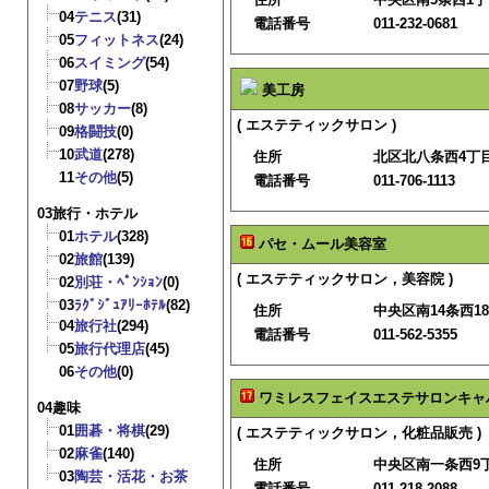
04
テニス
(31)
電話番号
011-232-0681
05
フィットネス
(24)
06
スイミング
(54)
07
野球
(5)
美工房
08
サッカー
(8)
( エステティックサロン )
09
格闘技
(0)
10
武道
(278)
住所
北区北八条西4丁
11
その他
(5)
電話番号
011-706-1113
03旅行・ホテル
01
ホテル
(328)
パセ・ムール美容室
02
旅館
(139)
( エステティックサロン，美容院 )
02
別荘・ﾍﾟﾝｼｮﾝ
(0)
03
ﾗｸﾞｼﾞｭｱﾘｰﾎﾃﾙ
(82)
住所
中央区南14条西18
04
旅行社
(294)
電話番号
011-562-5355
05
旅行代理店
(45)
06
その他
(0)
ワミレスフェイスエステサロンキャ
04趣味
01
囲碁・将棋
(29)
( エステティックサロン，化粧品販売 )
02
麻雀
(140)
住所
中央区南一条西9丁
03
陶芸・活花・お茶
電話番号
011-218-2088