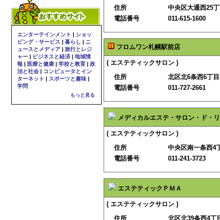
住所
中央区大通西25丁
電話番号
011-615-1600
エンターテインメント
|
ショッ
ピング・サービス
|
暮らし
|
ニ
フロムワン札幌駅前店
ュースとメディア
|
旅行とレジ
ャー
|
ビジネスと経済
|
地域情
( エステティックサロン )
報
|
医療と健康
|
学校と教育
|
政
治と社会
|
コンピュータとイン
住所
北区北6条西6丁目2
ターネット
|
スポーツと趣味
|
学問
電話番号
011-727-2661
もっと見る
メディカルエステ・サロン・ド・リ
( エステティックサロン )
住所
中央区南一条西4
電話番号
011-241-3723
エステティックＰＭＡ
( エステティックサロン )
住所
北区北39条西4丁目