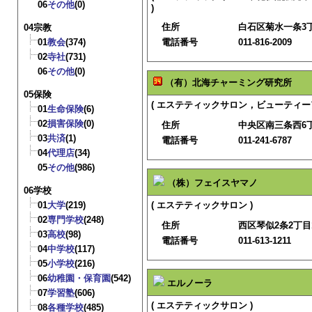
06
その他
(0)
)
住所
白石区菊水一条3丁
04宗教
01
教会
(374)
電話番号
011-816-2009
02
寺社
(731)
06
その他
(0)
（有）北海チャーミング研究所
05保険
( エステティックサロン，ビューティー
01
生命保険
(6)
02
損害保険
(0)
住所
中央区南三条西6丁
03
共済
(1)
電話番号
011-241-6787
04
代理店
(34)
05
その他
(986)
（株）フェイスヤマノ
06学校
01
大学
(219)
( エステティックサロン )
02
専門学校
(248)
住所
西区琴似2条2丁目1
03
高校
(98)
電話番号
011-613-1211
04
中学校
(117)
05
小学校
(216)
06
幼稚園・保育園
(542)
エルノーラ
07
学習塾
(606)
( エステティックサロン )
08
各種学校
(485)