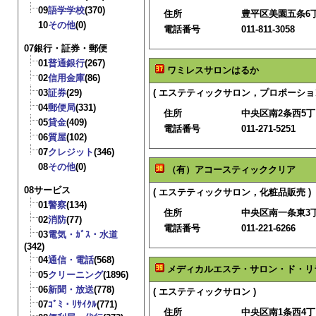
09
語学学校
(370)
住所
豊平区美園五条6丁
10
その他
(0)
電話番号
011-811-3058
07銀行・証券・郵便
01
普通銀行
(267)
ワミレスサロンはるか
02
信用金庫
(86)
03
証券
(29)
( エステティックサロン，プロポーショ
04
郵便局
(331)
住所
中央区南2条西5丁
05
貸金
(409)
電話番号
011-271-5251
06
質屋
(102)
07
クレジット
(346)
08
その他
(0)
（有）アコースティッククリア
08サービス
( エステティックサロン，化粧品販売 )
01
警察
(134)
住所
中央区南一条東3
02
消防
(77)
電話番号
011-221-6266
03
電気・ｶﾞｽ・水道
(342)
04
通信・電話
(568)
メディカルエステ・サロン・ド・リ
05
クリーニング
(1896)
06
新聞・放送
(778)
( エステティックサロン )
07
ｺﾞﾐ・ﾘｻｲｸﾙ
(771)
住所
中央区南1条西4