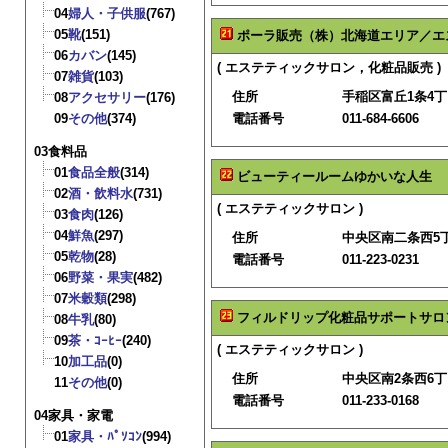
04
婦人・子供服
(767)
05
靴
(151)
ポーラ販売（株）北海道エリア／エ
06
カバン
(145)
( エステティックサロン，化粧品販売 )
07
雑貨
(103)
住所
手稲区富丘1条4丁目
08
アクセサリー
(176)
09
その他
(374)
電話番号
011-684-6606
03食料品
01
食品全般
(314)
ビューティールームゆかいな人生
02
酒・飲料水
(731)
( エステティックサロン )
03
食肉
(126)
04
鮮魚
(297)
住所
中央区南二条西5丁
05
乾物
(28)
電話番号
011-223-0231
06
野菜・果実
(482)
07
米穀類
(298)
フィルドリップ化粧品サポートサロ
08
牛乳
(80)
09
茶・ｺｰﾋｰ
(240)
( エステティックサロン )
10
加工品
(0)
住所
中央区南2条西6丁
11
その他
(0)
電話番号
011-233-0168
04家具・家電
01
家具・ﾊﾟｿｺﾝ
(994)