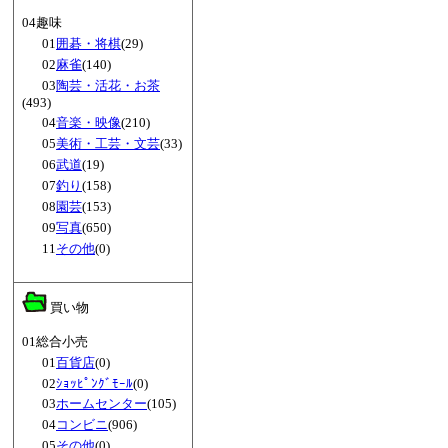
04趣味
01
囲碁・将棋
(29)
02
麻雀
(140)
03
陶芸・活花・お茶
(493)
04
音楽・映像
(210)
05
美術・工芸・文芸
(33)
06
武道
(19)
07
釣り
(158)
08
園芸
(153)
09
写真
(650)
11
その他
(0)
買い物
01総合小売
01
百貨店
(0)
02
ｼｮｯﾋﾟﾝｸﾞﾓｰﾙ
(0)
03
ホームセンター
(105)
04
コンビニ
(906)
05
その他
(0)