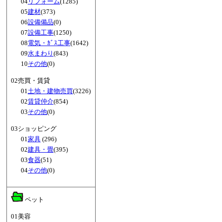
04
リフォーム
(1285)
05
建材
(373)
06
設備備品
(0)
07
設備工事
(1250)
08
電気・ｶﾞｽ工事
(1642)
09
水まわり
(843)
10
その他
(0)
02売買・賃貸
01
土地・建物売買
(3226)
02
賃貸仲介
(854)
03
その他
(0)
03ショッピング
01
家具
(296)
02
建具・畳
(395)
03
食器
(51)
04
その他
(0)
ペット
01美容