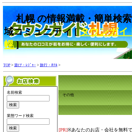
札幌 の情報満載・簡単検索
域コミュニティ [
タウンガイ
幌
]
TOP
>
遊び・ﾚｼﾞｬｰ
>
旅行・ﾎﾃﾙ
>
名前検索
その他
業態ワード検索
[PR]
※あなたのお店・会社を無料