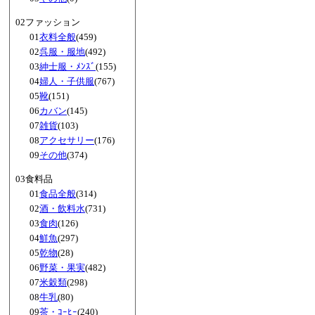
02ファッション
01
衣料全般
(459)
02
呉服・服地
(492)
03
紳士服・ﾒﾝｽﾞ
(155)
04
婦人・子供服
(767)
05
靴
(151)
06
カバン
(145)
07
雑貨
(103)
08
アクセサリー
(176)
09
その他
(374)
03食料品
01
食品全般
(314)
02
酒・飲料水
(731)
03
食肉
(126)
04
鮮魚
(297)
05
乾物
(28)
06
野菜・果実
(482)
07
米穀類
(298)
08
牛乳
(80)
09
茶・ｺｰﾋｰ
(240)