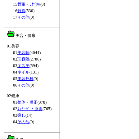
15
骨董・ﾘｻｲｸﾙ
(0)
16
雑貨
(530)
17
その他
(0)
美容・健康
01美容
01
美容院
(4044)
02
理容院
(2786)
03
エステ
(594)
04
ネイル
(131)
05
美容外科
(0)
06
その他
(0)
02健康
01
整体・矯正
(378)
02
ﾏｯｻｰｼﾞ・療養
(765)
03
癒し
(14)
04
その他
(0)