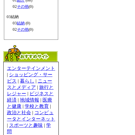
01
紹介
(68)
02
その他
(0)
03結納
03
結納
(0)
02
その他
(0)
エンターテインメント
|
ショッピング・サー
ビス
|
暮らし
|
ニュー
スとメディア
|
旅行と
レジャー
|
ビジネスと
経済
|
地域情報
|
医療
と健康
|
学校と教育
|
政治と社会
|
コンピュ
ータとインターネット
|
スポーツと趣味
|
学
問