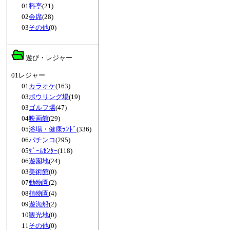
01
料亭
(21)
02
会席
(28)
03
その他
(0)
遊び・レジャー
01レジャー
01
カラオケ
(163)
03
ボウリング場
(19)
03
ゴルフ場
(47)
04
映画館
(29)
05
浴場・健康ﾗﾝﾄﾞ
(336)
06
パチンコ
(295)
05
ｹﾞｰﾑｾﾝﾀｰ
(118)
06
遊園地
(24)
03
美術館
(0)
07
動物園
(2)
08
植物園
(4)
09
遊漁船
(2)
10
観光地
(0)
11
その他
(0)