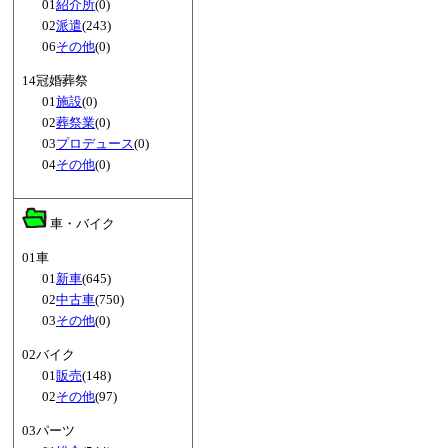
01
紹介所
(0)
02
派遣
(243)
06
その他
(0)
14冠婚葬祭
01
施設
(0)
02
葬祭業
(0)
03
プロデュース
(0)
04
その他
(0)
車・バイク
01車
01
新車
(645)
02
中古車
(750)
03
その他
(0)
02バイク
01
販売
(148)
02
その他
(97)
03パーツ