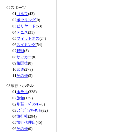
02スポーツ
01
ゴルフ
(43)
02
ボウリング
(0)
03
ビリヤード
(53)
04
テニス
(31)
05
フィットネス
(24)
06
スイミング
(54)
07
野球
(5)
08
サッカー
(8)
09
格闘技
(0)
10
武道
(278)
11
その他
(5)
03旅行・ホテル
01
ホテル
(328)
02
旅館
(139)
02
別荘・ﾍﾟﾝｼｮﾝ
(0)
03
ﾗｸﾞｼﾞｭｱﾘｰﾎﾃﾙ
(82)
04
旅行社
(294)
05
旅行代理店
(45)
06
その他
(0)