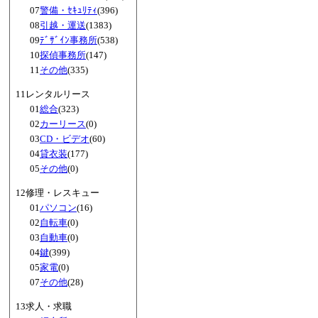
07
警備・ｾｷｭﾘﾃｨ
(396)
08
引越・運送
(1383)
09
ﾃﾞｻﾞｲﾝ事務所
(538)
10
探偵事務所
(147)
11
その他
(335)
11レンタルリース
01
総合
(323)
02
カーリース
(0)
03
CD・ビデオ
(60)
04
貸衣装
(177)
05
その他
(0)
12修理・レスキュー
01
パソコン
(16)
02
自転車
(0)
03
自動車
(0)
04
鍵
(399)
05
家電
(0)
07
その他
(28)
13求人・求職