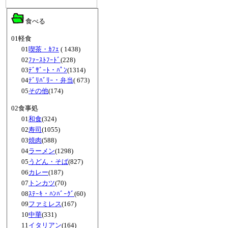
食べる
01軽食
01
喫茶・ｶﾌｪ
( 1438)
02
ﾌｧｰｽﾄﾌｰﾄﾞ
(228)
03
ﾃﾞｻﾞｰﾄ・ﾊﾟﾝ
(1314)
04
ﾃﾞﾘﾊﾞﾘｰ・弁当
( 673)
05
その他
(174)
02食事処
01
和食
(324)
02
寿司
(1055)
03
焼肉
(588)
04
ラーメン
(1298)
05
うどん・そば
(827)
06
カレー
(187)
07
トンカツ
(70)
08
ｽﾃｰｷ・ﾊﾝﾊﾞｰｸﾞ
(60)
09
ファミレス
(167)
10
中華
(331)
11
イタリアン
(164)