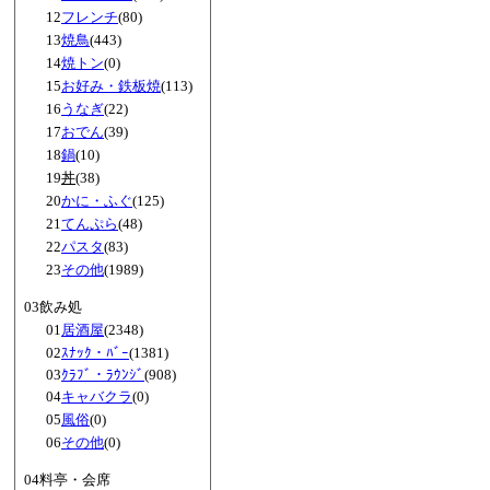
12
フレンチ
(80)
13
焼鳥
(443)
14
焼トン
(0)
15
お好み・鉄板焼
(113)
16
うなぎ
(22)
17
おでん
(39)
18
鍋
(10)
19
丼
(38)
20
かに・ふぐ
(125)
21
てんぷら
(48)
22
パスタ
(83)
23
その他
(1989)
03飲み処
01
居酒屋
(2348)
02
ｽﾅｯｸ・ﾊﾞｰ
(1381)
03
ｸﾗﾌﾞ・ﾗｳﾝｼﾞ
(908)
04
キャバクラ
(0)
05
風俗
(0)
06
その他
(0)
04料亭・会席