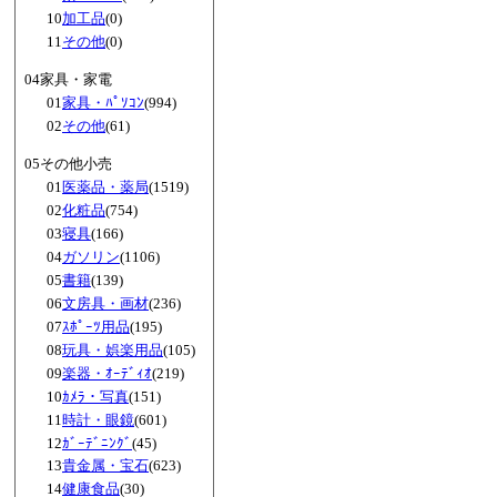
10
加工品
(0)
11
その他
(0)
04家具・家電
01
家具・ﾊﾟｿｺﾝ
(994)
02
その他
(61)
05その他小売
01
医薬品・薬局
(1519)
02
化粧品
(754)
03
寝具
(166)
04
ガソリン
(1106)
05
書籍
(139)
06
文房具・画材
(236)
07
ｽﾎﾟｰﾂ用品
(195)
08
玩具・娯楽用品
(105)
09
楽器・ｵｰﾃﾞｨｵ
(219)
10
ｶﾒﾗ・写真
(151)
11
時計・眼鏡
(601)
12
ｶﾞｰﾃﾞﾆﾝｸﾞ
(45)
13
貴金属・宝石
(623)
14
健康食品
(30)