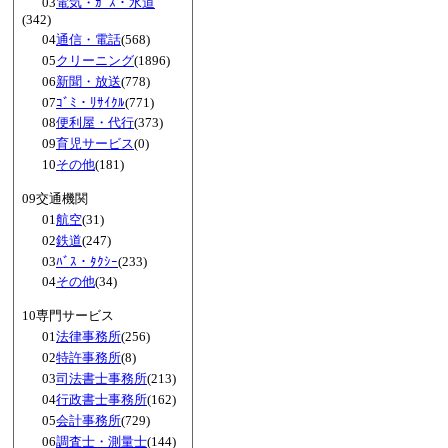
03
電気・ｶﾞｽ・水道
(342)
04
通信・電話
(568)
05
クリーニング
(1896)
06
新聞・放送
(778)
07
ｺﾞﾐ・ﾘｻｲｸﾙ
(771)
08
便利屋・代行
(373)
09
育児サービス
(0)
10
その他
(181)
09交通機関
01
航空
(31)
02
鉄道
(247)
03
ﾊﾞｽ・ﾀｸｼｰ
(233)
04
その他
(34)
10専門サービス
01
法律事務所
(256)
02
特許事務所
(8)
03
司法書士事務所
(213)
04
行政書士事務所
(162)
05
会計事務所
(729)
06
調査士・測量士
(144)