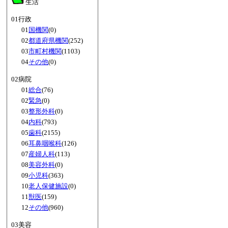
生活
01行政
01
国機関
(0)
02
都道府県機関
(252)
03
市町村機関
(1103)
04
その他
(0)
02病院
01
総合
(76)
02
緊急
(0)
03
整形外科
(0)
04
内科
(793)
05
歯科
(2155)
06
耳鼻咽喉科
(126)
07
産婦人科
(113)
08
美容外科
(0)
09
小児科
(363)
10
老人保健施設
(0)
11
獣医
(159)
12
その他
(960)
03美容