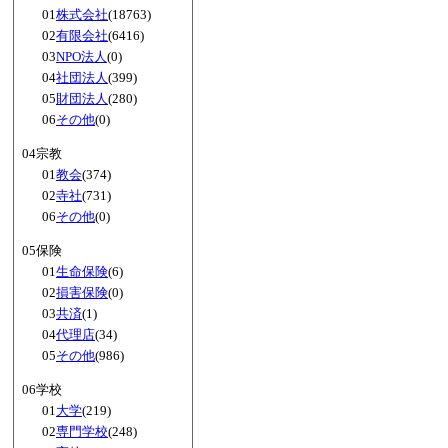
01
株式会社
(18763)
02
有限会社
(6416)
03
NPO法人
(0)
04
社団法人
(399)
05
財団法人
(280)
06
その他
(0)
04宗教
01
教会
(374)
02
寺社
(731)
06
その他
(0)
05保険
01
生命保険
(6)
02
損害保険
(0)
03
共済
(1)
04
代理店
(34)
05
その他
(986)
06学校
01
大学
(219)
02
専門学校
(248)