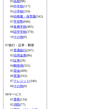
03
高校
(98)
04
中学校
(117)
05
小学校
(216)
06
幼稚園・保育園
(542)
07
学習塾
(606)
08
各種学校
(485)
09
語学学校
(370)
10
その他
(0)
07銀行・証券・郵便
01
普通銀行
(267)
02
信用金庫
(86)
03
証券
(29)
04
郵便局
(331)
05
貸金
(409)
06
質屋
(102)
07
クレジット
(346)
08
その他
(0)
08サービス
01
警察
(134)
02
消防
(77)