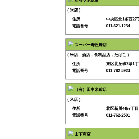
あらや米穀店
( 米店 )
住所
中央区北1条西27丁
電話番号
011-621-1234
スーパー寿丘珠店
( 米店，酒店，食料品店，たばこ )
住所
東区北丘珠3条1丁目
電話番号
011-782-5923
（有）田中米穀店
( 米店 )
住所
北区新川4条7丁目7
電話番号
011-762-2501
山下商店