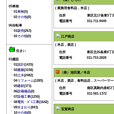
05車検
( 業務用食料品，米店 )
01
車検
(5)
住所
東区北17条東5丁目
02
その他
(0)
電話番号
011-711-9449
06自転車
01
販売
(263)
02
その他
(0)
江戸商店
( 米店，酒店 )
住まい
住所
東区北26条東8丁目
電話番号
011-753-2828
01建設
01
設計
(1435)
02
建築
(3158)
（株）池田屋／本店
03
土木
(2482)
04
リフォーム
(1285)
( 米店，酒店，食料品店，スーパーマーケ
05
建材
(373)
住所
南区真駒内泉町2丁
06
設備備品
(0)
電話番号
011-581-1372
07
設備工事
(1250)
08
電気・ｶﾞｽ工事
(1642)
09
水まわり
(843)
宝賀商店
10
その他
(0)