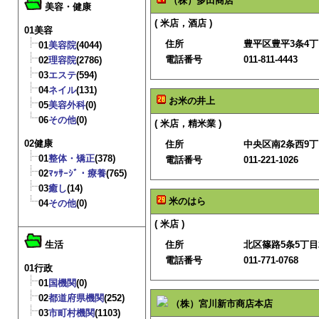
（株）多田商店
美容・健康
( 米店，酒店 )
01美容
住所
豊平区豊平3条4丁目
01
美容院
(4044)
電話番号
011-811-4443
02
理容院
(2786)
03
エステ
(594)
04
ネイル
(131)
お米の井上
05
美容外科
(0)
06
その他
(0)
( 米店，精米業 )
02健康
住所
中央区南2条西9
01
整体・矯正
(378)
電話番号
011-221-1026
02
ﾏｯｻｰｼﾞ・療養
(765)
03
癒し
(14)
米のはら
04
その他
(0)
( 米店 )
生活
住所
北区篠路5条5丁目2
電話番号
011-771-0768
01行政
01
国機関
(0)
02
都道府県機関
(252)
（株）宮川新市商店本店
03
市町村機関
(1103)