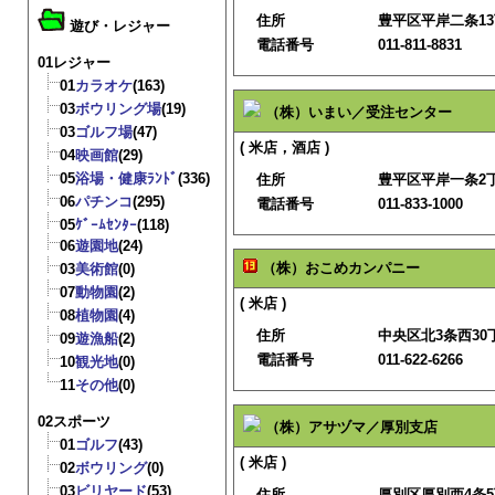
住所
豊平区平岸二条13
遊び・レジャー
電話番号
011-811-8831
01レジャー
01
カラオケ
(163)
03
ボウリング場
(19)
（株）いまい／受注センター
03
ゴルフ場
(47)
( 米店，酒店 )
04
映画館
(29)
05
浴場・健康ﾗﾝﾄﾞ
(336)
住所
豊平区平岸一条2丁目
06
パチンコ
(295)
電話番号
011-833-1000
05
ｹﾞｰﾑｾﾝﾀｰ
(118)
06
遊園地
(24)
（株）おこめカンパニー
03
美術館
(0)
07
動物園
(2)
( 米店 )
08
植物園
(4)
住所
中央区北3条西30丁
09
遊漁船
(2)
電話番号
011-622-6266
10
観光地
(0)
11
その他
(0)
02スポーツ
（株）アサヅマ／厚別支店
01
ゴルフ
(43)
( 米店 )
02
ボウリング
(0)
03
ビリヤード
(53)
住所
厚別区厚別西4条5