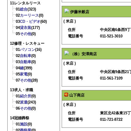
11レンタルリース
01
総合
(323)
伊藤米穀店
02
カーリース
(0)
( 米店 )
03
CD・ビデオ
(60)
04
貸衣装
(177)
住所
中央区南6条西9
05
その他
(0)
電話番号
011-521-3010
12修理・レスキュー
01
パソコン
(16)
（株）安澤商店
02
自転車
(0)
03
自動車
(0)
( 米店 )
04
鍵
(399)
住所
中央区南9条西21丁
05
家電
(0)
電話番号
011-561-7109
07
その他
(28)
13求人・求職
山下商店
01
紹介所
(0)
02
派遣
(243)
( 米店 )
06
その他
(0)
住所
東区北42条東15丁
14冠婚葬祭
電話番号
011-721-8722
01
施設
(0)
02
葬祭業
(0)