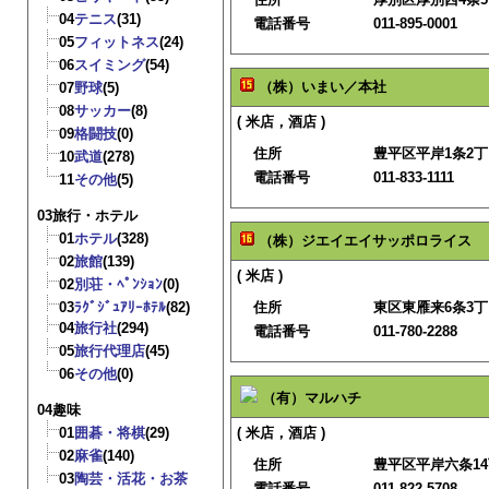
04
テニス
(31)
電話番号
011-895-0001
05
フィットネス
(24)
06
スイミング
(54)
（株）いまい／本社
07
野球
(5)
08
サッカー
(8)
( 米店，酒店 )
09
格闘技
(0)
住所
豊平区平岸1条2丁目
10
武道
(278)
電話番号
011-833-1111
11
その他
(5)
03旅行・ホテル
01
ホテル
(328)
（株）ジエイエイサッポロライス
02
旅館
(139)
( 米店 )
02
別荘・ﾍﾟﾝｼｮﾝ
(0)
03
ﾗｸﾞｼﾞｭｱﾘｰﾎﾃﾙ
(82)
住所
東区東雁来6条3丁目
04
旅行社
(294)
電話番号
011-780-2288
05
旅行代理店
(45)
06
その他
(0)
（有）マルハチ
04趣味
01
囲碁・将棋
(29)
( 米店，酒店 )
02
麻雀
(140)
住所
豊平区平岸六条14
03
陶芸・活花・お茶
電話番号
011-822-5708