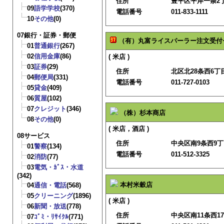
住所
豊平区平岸一条2丁目
09
語学学校
(370)
電話番号
011-833-1111
10
その他
(0)
07銀行・証券・郵便
（有）丸富ライスパーラー注文受付
01
普通銀行
(267)
02
信用金庫
(86)
( 米店 )
03
証券
(29)
住所
北区北28条西6丁目
04
郵便局
(331)
電話番号
011-727-0103
05
貸金
(409)
06
質屋
(102)
07
クレジット
(346)
（株）杉本商店
08
その他
(0)
( 米店，酒店 )
08サービス
住所
中央区南9条西9丁
01
警察
(134)
電話番号
011-512-3325
02
消防
(77)
03
電気・ｶﾞｽ・水道
(342)
本村米穀店
04
通信・電話
(568)
05
クリーニング
(1896)
( 米店 )
06
新聞・放送
(778)
住所
中央区南11条西17
07
ｺﾞﾐ・ﾘｻｲｸﾙ
(771)