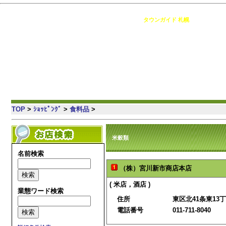
札幌 の情報満載・簡単検索・地域コミュニティ [
タウンガイド 札幌
]
TOP
>
ｼｮｯﾋﾟﾝｸﾞ
>
食料品
>
米穀類
名前検索
（株）宮川新市商店本店
( 米店，酒店 )
業態ワード検索
住所
東区北41条東13丁
電話番号
011-711-8040