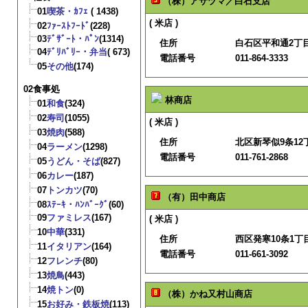
（株）アサヅマ／白石支店
01
喫茶・ｶﾌｪ
( 1438)
( 米店 )
02
ﾌｧｰｽﾄﾌｰﾄﾞ
(228)
03
ﾃﾞｻﾞｰﾄ・ﾊﾟﾝ
(1314)
住所
白石区平和通2丁目北
04
ﾃﾞﾘﾊﾞﾘｰ・弁当
( 673)
電話番号
011-864-3333
05
その他
(174)
02食事処
林商店
01
和食
(324)
02
寿司
(1055)
( 米店 )
03
焼肉
(588)
住所
北区新琴似9条12丁
04
ラーメン
(1298)
電話番号
011-761-2868
05
うどん・そば
(827)
06
カレー
(187)
07
トンカツ
(70)
（有）田中商店
08
ｽﾃｰｷ・ﾊﾝﾊﾞｰｸﾞ
(60)
09
ファミレス
(167)
( 米店 )
10
中華
(331)
住所
西区発寒10条1丁目
11
イタリアン
(164)
電話番号
011-661-3092
12
フレンチ
(80)
13
焼鳥
(443)
14
焼トン
(0)
（株）かね又村山商店
15
お好み・鉄板焼
(113)