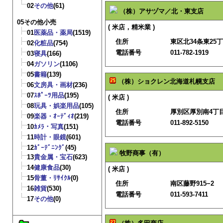
02
その他
(61)
（株）アサヅマ／北・東支店
05その他小売
( 米店，精米業 )
01
医薬品・薬局
(1519)
住所
東区北34条東25丁目
02
化粧品
(754)
電話番号
011-782-1919
03
寝具
(166)
04
ガソリン
(1106)
05
書籍
(139)
（株）ショクレン北海道札幌支店
06
文房具・画材
(236)
07
ｽﾎﾟｰﾂ用品
(195)
( 米店 )
08
玩具・娯楽用品
(105)
住所
厚別区厚別南4丁目2
09
楽器・ｵｰﾃﾞｨｵ
(219)
電話番号
011-892-5150
10
ｶﾒﾗ・写真
(151)
11
時計・眼鏡
(601)
12
ｶﾞｰﾃﾞﾆﾝｸﾞ
(45)
牧野商事（有）
13
貴金属・宝石
(623)
14
健康食品
(30)
( 米店 )
15
骨董・ﾘｻｲｸﾙ
(0)
住所
南区藤野915−2
16
雑貨
(530)
電話番号
011-593-7411
17
その他
(0)