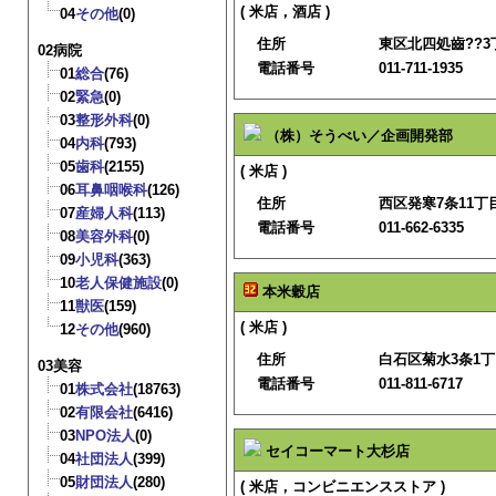
( 米店，酒店 )
04
その他
(0)
住所
東区北四処齒??3丁
02病院
電話番号
011-711-1935
01
総合
(76)
02
緊急
(0)
03
整形外科
(0)
（株）そうべい／企画開発部
04
内科
(793)
05
歯科
(2155)
( 米店 )
06
耳鼻咽喉科
(126)
住所
西区発寒7条11丁目4
07
産婦人科
(113)
電話番号
011-662-6335
08
美容外科
(0)
09
小児科
(363)
10
老人保健施設
(0)
本米穀店
11
獣医
(159)
( 米店 )
12
その他
(960)
住所
白石区菊水3条1丁目
03美容
電話番号
011-811-6717
01
株式会社
(18763)
02
有限会社
(6416)
03
NPO法人
(0)
セイコーマート大杉店
04
社団法人
(399)
05
財団法人
(280)
( 米店，コンビニエンスストア )