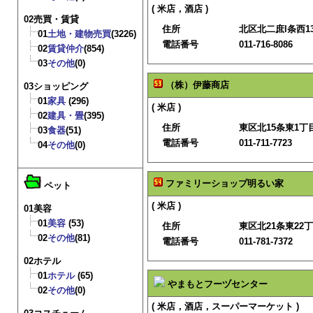
( 米店，酒店 )
02売買・賃貸
住所
北区北二庶l条西13
01
土地・建物売買
(3226)
電話番号
011-716-8086
02
賃貸仲介
(854)
03
その他
(0)
（株）伊藤商店
03ショッピング
01
家具
(296)
( 米店 )
02
建具・畳
(395)
住所
東区北15条東1丁目
03
食器
(51)
電話番号
011-711-7723
04
その他
(0)
ファミリーショップ明るい家
ペット
( 米店 )
01美容
01
美容
(53)
住所
東区北21条東22丁
02
その他
(81)
電話番号
011-781-7372
02ホテル
01
ホテル
(65)
やまもとフーヅセンター
02
その他
(0)
( 米店，酒店，スーパーマーケット )