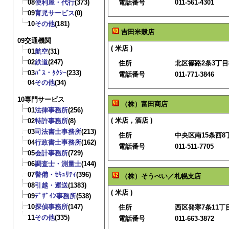
08
便利屋・代行
(373)
電話番号
011-561-4301
09
育児サービス
(0)
10
その他
(181)
吉田米穀店
09交通機関
( 米店 )
01
航空
(31)
02
鉄道
(247)
住所
北区篠路2条3丁目8
03
ﾊﾞｽ・ﾀｸｼｰ
(233)
電話番号
011-771-3846
04
その他
(34)
10専門サービス
（株）富田商店
01
法律事務所
(256)
( 米店，酒店 )
02
特許事務所
(8)
03
司法書士事務所
(213)
住所
中央区南15条西8丁
04
行政書士事務所
(162)
電話番号
011-511-7705
05
会計事務所
(729)
06
調査士・測量士
(144)
07
警備・ｾｷｭﾘﾃｨ
(396)
（株）そうべい／札幌支店
08
引越・運送
(1383)
( 米店 )
09
ﾃﾞｻﾞｲﾝ事務所
(538)
10
探偵事務所
(147)
住所
西区発寒7条11丁目4
11
その他
(335)
電話番号
011-663-3872