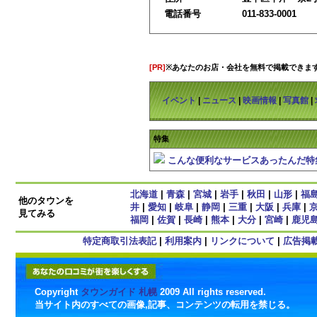
電話番号
011-833-0001
[PR]
※あなたのお店・会社を無料で掲載できま
イベント
|
ニュース
|
映画情報
|
写真館
|
特集
こんな便利なサービスあったんだ特
北海道
|
青森
|
宮城
|
岩手
|
秋田
|
山形
|
福
他のタウンを
井
|
愛知
|
岐阜
|
静岡
|
三重
|
大阪
|
兵庫
|
見てみる
福岡
|
佐賀
|
長崎
|
熊本
|
大分
|
宮崎
|
鹿児
特定商取引法表記
|
利用案内
|
リンクについて
|
広告掲
Copyright
タウンガイド 札幌
2009 All rights reserved.
当サイト内のすべての画像,記事、コンテンツの転用を禁じる。