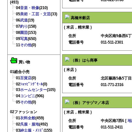
(493)
04
音楽・映像
(210)
05
美術・工芸・文芸
(33)
高橋米穀店
06
武道
(19)
07
釣り
(158)
( 米店，精米業 )
08
園芸
(153)
住所
中央区南9条西6
09
写真
(650)
電話番号
011-511-2301
11
その他
(0)
（株）はら商事
買い物
( 米店 )
01総合小売
01
百貨店
(0)
住所
北区篠路5条5丁目2
02
ｼｮｯﾋﾟﾝｸﾞﾓｰﾙ
(0)
電話番号
011-771-2316
03
ホームセンター
(105)
04
コンビニ
(906)
05
その他
(0)
（株）アサヅマ／本店
02ファッション
( 米店，精米業 )
01
衣料全般
(459)
住所
中央区南7西6 [
地
02
呉服・服地
(492)
電話番号
011-511-2411
03
紳士服・ﾒﾝｽﾞ
(155)