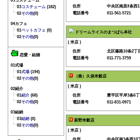
03コスチューム
住所
中央区南庶ｵ条西1
03
コスチューム
(182)
電話番号
011-561-5721
02
その他
(0)
04カフェ
01
ペットカフェ
(0)
ドリームライスのまつばら本社
02
その他
(0)
( 米店 )
住所
北区篠路10条2丁目
恋愛・結婚
電話番号
011-771-3759
01式場
01
式場
(194)
（株）久保米穀店
02
その他
(0)
( 米店 )
02紹介
01
紹介
(68)
住所
豊平区平岸3条6丁目
02
その他
(0)
電話番号
011-831-0971
03結納
03
結納
(0)
萩野米穀店
02
その他
(0)
( 米店 )
住所
中央区南3条西10