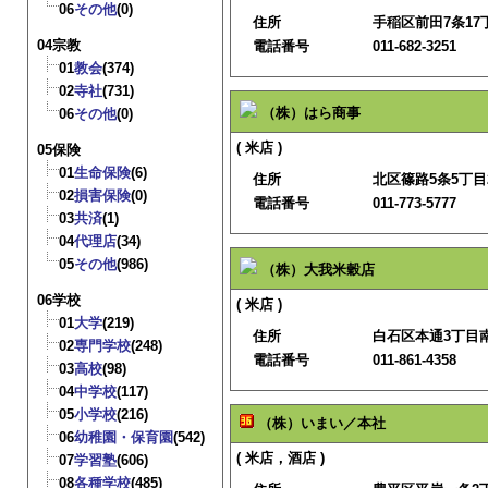
06
その他
(0)
住所
手稲区前田7条17丁
04宗教
電話番号
011-682-3251
01
教会
(374)
02
寺社
(731)
（株）はら商事
06
その他
(0)
( 米店 )
05保険
01
生命保険
(6)
住所
北区篠路5条5丁目2
02
損害保険
(0)
電話番号
011-773-5777
03
共済
(1)
04
代理店
(34)
05
その他
(986)
（株）大我米穀店
06学校
( 米店 )
01
大学
(219)
住所
白石区本通3丁目南
02
専門学校
(248)
電話番号
011-861-4358
03
高校
(98)
04
中学校
(117)
05
小学校
(216)
（株）いまい／本社
06
幼稚園・保育園
(542)
( 米店，酒店 )
07
学習塾
(606)
08
各種学校
(485)