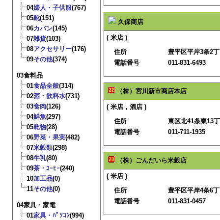
04
婦人・子供服
(767)
05
靴
(151)
久保商店
06
カバン
(145)
( 米店 )
07
雑貨
(103)
08
アクセサリー
(176)
住所
豊平区平岸3条2丁目
09
その他
(374)
電話番号
011-831-6493
03食料品
01
食品全般
(314)
（株）宮川新市商店本店
02
酒・飲料水
(731)
03
食肉
(126)
( 米店，酒店 )
04
鮮魚
(297)
住所
東区北41条東13丁
05
乾物
(28)
電話番号
011-711-1935
06
野菜・果実
(482)
07
米穀類
(298)
08
牛乳
(80)
（株）ごんだいら米穀店
09
茶・ｺｰﾋｰ
(240)
( 米店 )
10
加工品
(0)
11
その他
(0)
住所
豊平区平岸4条6丁目
電話番号
011-831-0457
04家具・家電
01
家具・ﾊﾟｿｺﾝ
(994)