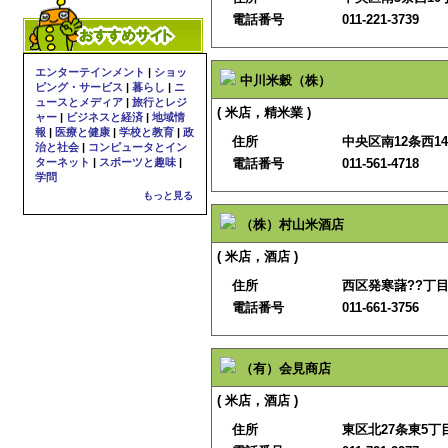
電話番号
011-221-3739
エンターテインメント
|
ショッ
中川米穀（株）
ピング・サービス
|
暮らし
|
ニ
ュースとメディア
|
旅行とレジ
( 米店，精米業 )
ャー
|
ビジネスと経済
|
地域情
報
|
医療と健康
|
学校と教育
|
政
住所
中央区南12条西14
治と社会
|
コンピュータとイン
ターネット
|
スポーツと趣味
|
電話番号
011-561-4718
学問
もっと見る
（株）村山米酒店
( 米店，酒店 )
住所
西区発寒藷??丁目9
電話番号
011-661-3756
（有）会見商店
( 米店，酒店 )
住所
東区北27条東5丁目