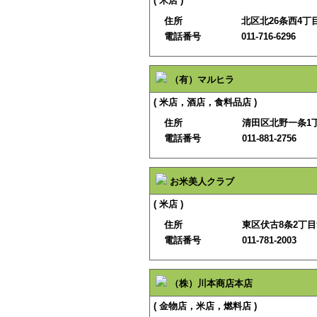
( 米店 )
住所
北区北26条西4丁目3
電話番号
011-716-6296
（有）マルヒラ
( 米店，酒店，食料品店 )
住所
清田区北野一条1丁
電話番号
011-881-2756
お米美人クラブ
( 米店 )
住所
東区伏古8条2丁目5
電話番号
011-781-2003
（株）川本商店本店
( 金物店，米店，燃料店 )