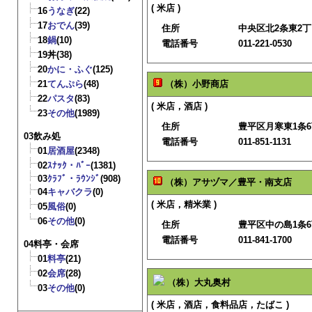
( 米店 )
16
うなぎ
(22)
17
おでん
(39)
住所
中央区北2条東2丁目
18
鍋
(10)
電話番号
011-221-0530
19
丼
(38)
20
かに・ふぐ
(125)
21
てんぷら
(48)
（株）小野商店
22
パスタ
(83)
( 米店，酒店 )
23
その他
(1989)
住所
豊平区月寒東1条6
03飲み処
電話番号
011-851-1131
01
居酒屋
(2348)
02
ｽﾅｯｸ・ﾊﾞｰ
(1381)
03
ｸﾗﾌﾞ・ﾗｳﾝｼﾞ
(908)
（株）アサヅマ／豊平・南支店
04
キャバクラ
(0)
( 米店，精米業 )
05
風俗
(0)
06
その他
(0)
住所
豊平区中の島1条6丁
電話番号
011-841-1700
04料亭・会席
01
料亭
(21)
02
会席
(28)
（株）大丸奥村
03
その他
(0)
( 米店，酒店，食料品店，たばこ )