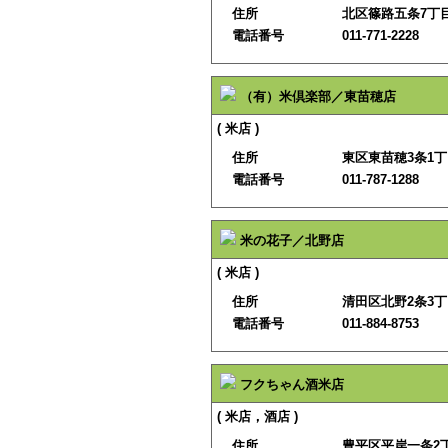
住所
北区篠路五条7丁目
電話番号
011-771-2228
（有）米倶楽部／東苗穂店
( 米店 )
住所
東区東苗穂3条1丁目
電話番号
011-787-1288
米の花子／北野店
( 米店 )
住所
清田区北野2条3丁
電話番号
011-884-8753
フクちゃん酒米店
( 米店，酒店 )
住所
豊平区平岸一条2丁