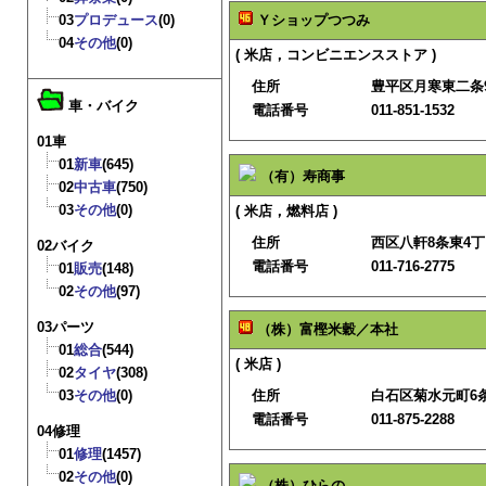
03
プロデュース
(0)
Ｙショップつつみ
04
その他
(0)
( 米店，コンビニエンスストア )
住所
豊平区月寒東二条9
車・バイク
電話番号
011-851-1532
01車
01
新車
(645)
（有）寿商事
02
中古車
(750)
03
その他
(0)
( 米店，燃料店 )
住所
西区八軒8条東4丁
02バイク
電話番号
011-716-2775
01
販売
(148)
02
その他
(97)
03パーツ
（株）富樫米穀／本社
01
総合
(544)
( 米店 )
02
タイヤ
(308)
03
その他
(0)
住所
白石区菊水元町6条
電話番号
011-875-2288
04修理
01
修理
(1457)
02
その他
(0)
（株）ひらの