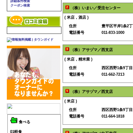
詳細条件検索
クーポン検索
（株）いまい／受注センター
( 米店，酒店 )
住所
豊平区平岸1条2丁目
電話番号
011-833-1000
（株）アサヅマ／西支店
( 米店，精米業 )
住所
西区西野1条9丁目1
電話番号
011-662-7213
（株）アサヅマ／西支店
( 米店 )
住所
西区西野1条9丁目1
電話番号
011-664-1818
食べる
01軽食